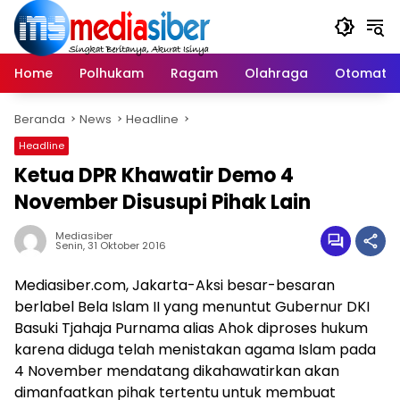
Langsung
ke
konten
Home
Polhukam
Ragam
Olahraga
Otomatif
Beranda
News
Headline
Headline
Ketua DPR Khawatir Demo 4
November Disusupi Pihak Lain
Mediasiber
Senin, 31 Oktober 2016
Mediasiber.com, Jakarta-Aksi besar-besaran
berlabel Bela Islam II yang menuntut Gubernur DKI
Basuki Tjahaja Purnama alias Ahok diproses hukum
karena diduga telah menistakan agama Islam pada
4 November mendatang dikahawatirkan akan
dimanfaatkan pihak tertentu untuk membuat