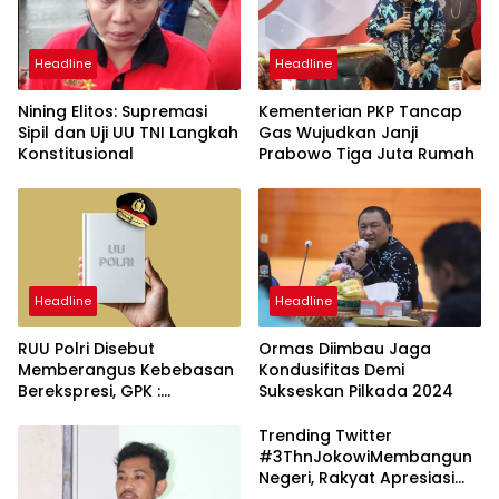
Headline
Headline
Nining Elitos: Supremasi
Kementerian PKP Tancap
Sipil dan Uji UU TNI Langkah
Gas Wujudkan Janji
Konstitusional
Prabowo Tiga Juta Rumah
Headline
Headline
RUU Polri Disebut
Ormas Diimbau Jaga
Memberangus Kebebasan
Kondusifitas Demi
Berekspresi, GPK :
Sukseskan Pilkada 2024
Tudingan Menyesatkan
Trending Twitter
#3ThnJokowiMembangun
Negeri, Rakyat Apresiasi