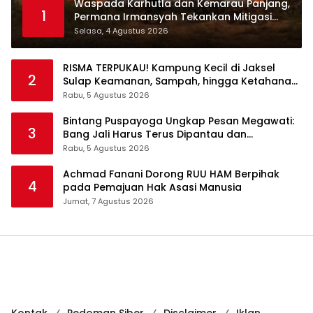
Waspada Karhutla dan Kemarau Panjang,
1
Permana Irmansyah Tekankan Mitigasi
Berbasis Komunitas
Selasa, 4 Agustus 2026
RISMA TERPUKAU! Kampung Kecil di Jaksel
2
Sulap Keamanan, Sampah, hingga Ketahanan
Pangan Jadi Satu Sistem
Rabu, 5 Agustus 2026
Bintang Puspayoga Ungkap Pesan Megawati:
3
Bang Jali Harus Terus Dipantau dan
Dikembangkan
Rabu, 5 Agustus 2026
Achmad Fanani Dorong RUU HAM Berpihak
4
pada Pemajuan Hak Asasi Manusia
Jumat, 7 Agustus 2026
Kontak
Pedoman Siber
Disclaimer
Iklan