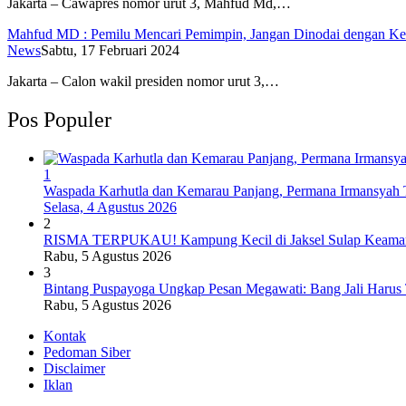
Jakarta – Cawapres nomor urut 3, Mahfud Md,…
Mahfud MD : Pemilu Mencari Pemimpin, Jangan Dinodai dengan K
News
Sabtu, 17 Februari 2024
Jakarta – Calon wakil presiden nomor urut 3,…
Pos Populer
1
Waspada Karhutla dan Kemarau Panjang, Permana Irmansyah T
Selasa, 4 Agustus 2026
2
RISMA TERPUKAU! Kampung Kecil di Jaksel Sulap Keamanan
Rabu, 5 Agustus 2026
3
Bintang Puspayoga Ungkap Pesan Megawati: Bang Jali Harus
Rabu, 5 Agustus 2026
Kontak
Pedoman Siber
Disclaimer
Iklan