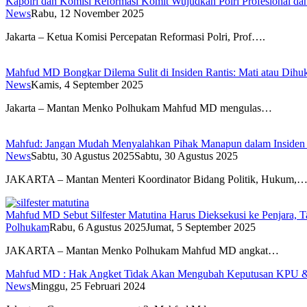
Kapolri dan Komisi Reformasi Komit Wujudkan Polri Profesional da
News
Rabu, 12 November 2025
Jakarta – Ketua Komisi Percepatan Reformasi Polri, Prof….
Mahfud MD Bongkar Dilema Sulit di Insiden Rantis: Mati atau Dih
News
Kamis, 4 September 2025
Jakarta – Mantan Menko Polhukam Mahfud MD mengulas…
Mahfud: Jangan Mudah Menyalahkan Pihak Manapun dalam Insiden 
News
Sabtu, 30 Agustus 2025
Sabtu, 30 Agustus 2025
JAKARTA – Mantan Menteri Koordinator Bidang Politik, Hukum,
Mahfud MD Sebut Silfester Matutina Harus Dieksekusi ke Penjara, 
Polhukam
Rabu, 6 Agustus 2025
Jumat, 5 September 2025
JAKARTA – Mantan Menko Polhukam Mahfud MD angkat…
Mahfud MD : Hak Angket Tidak Akan Mengubah Keputusan KPU &
News
Minggu, 25 Februari 2024