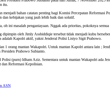
 oleh Presiden Prabowo Subianto pada hari Jumat, 7 November 2025 t
n itu.
an menjadi bahan catatan penting bagi Komisi Percepatan Reformasi Po
 dan kebijakan yang jauh lebih baik dan solutif.
oba, oh ini masalah penganiayaan. Nggak ada prioritas, pokoknya semua 
impin oleh Jimly Asshiddiqie tersebut tidak menjadi kubu berseberan
a adalah Kapolri aktif, yakni Jenderal Polisi Listyo Sigit Prabowo.
dan 1 orang mantan Wakapolri. Untuk mantan Kapolri antara lain ; Jend
 Presiden Prabowo Subianto.
al Polisi (purn) Idham Aziz. Sementara untuk mantan Wakapolri ada Jen
 dan Reformasi Kepolisian.
tan ASN