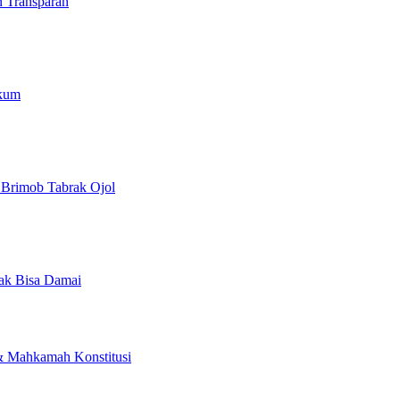
n Transparan
ukum
Brimob Tabrak Ojol
…
Tak Bisa Damai
 Mahkamah Konstitusi