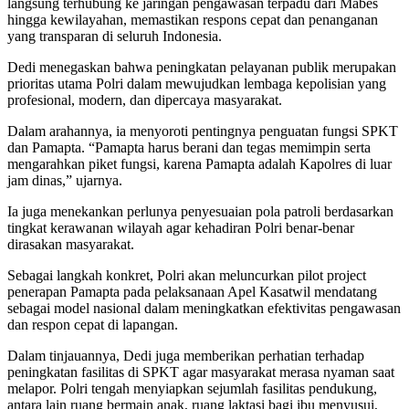
langsung terhubung ke jaringan pengawasan terpadu dari Mabes
hingga kewilayahan, memastikan respons cepat dan penanganan
yang transparan di seluruh Indonesia.
Dedi menegaskan bahwa peningkatan pelayanan publik merupakan
prioritas utama Polri dalam mewujudkan lembaga kepolisian yang
profesional, modern, dan dipercaya masyarakat.
Dalam arahannya, ia menyoroti pentingnya penguatan fungsi SPKT
dan Pamapta. “Pamapta harus berani dan tegas memimpin serta
mengarahkan piket fungsi, karena Pamapta adalah Kapolres di luar
jam dinas,” ujarnya.
Ia juga menekankan perlunya penyesuaian pola patroli berdasarkan
tingkat kerawanan wilayah agar kehadiran Polri benar-benar
dirasakan masyarakat.
Sebagai langkah konkret, Polri akan meluncurkan pilot project
penerapan Pamapta pada pelaksanaan Apel Kasatwil mendatang
sebagai model nasional dalam meningkatkan efektivitas pengawasan
dan respon cepat di lapangan.
Dalam tinjauannya, Dedi juga memberikan perhatian terhadap
peningkatan fasilitas di SPKT agar masyarakat merasa nyaman saat
melapor. Polri tengah menyiapkan sejumlah fasilitas pendukung,
antara lain ruang bermain anak, ruang laktasi bagi ibu menyusui,