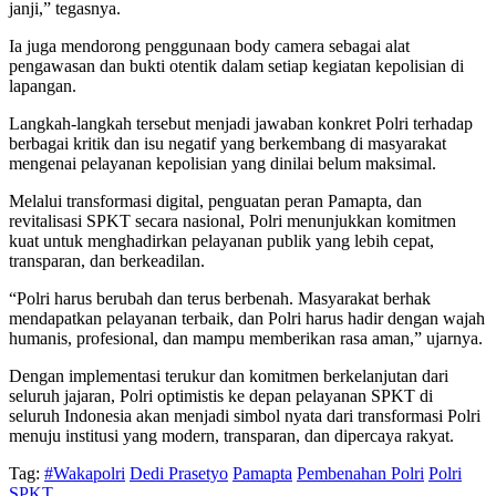
janji,” tegasnya.
Ia juga mendorong penggunaan body camera sebagai alat
pengawasan dan bukti otentik dalam setiap kegiatan kepolisian di
lapangan.
Langkah-langkah tersebut menjadi jawaban konkret Polri terhadap
berbagai kritik dan isu negatif yang berkembang di masyarakat
mengenai pelayanan kepolisian yang dinilai belum maksimal.
Melalui transformasi digital, penguatan peran Pamapta, dan
revitalisasi SPKT secara nasional, Polri menunjukkan komitmen
kuat untuk menghadirkan pelayanan publik yang lebih cepat,
transparan, dan berkeadilan.
“Polri harus berubah dan terus berbenah. Masyarakat berhak
mendapatkan pelayanan terbaik, dan Polri harus hadir dengan wajah
humanis, profesional, dan mampu memberikan rasa aman,” ujarnya.
Dengan implementasi terukur dan komitmen berkelanjutan dari
seluruh jajaran, Polri optimistis ke depan pelayanan SPKT di
seluruh Indonesia akan menjadi simbol nyata dari transformasi Polri
menuju institusi yang modern, transparan, dan dipercaya rakyat.
Tag:
#Wakapolri
Dedi Prasetyo
Pamapta
Pembenahan Polri
Polri
SPKT