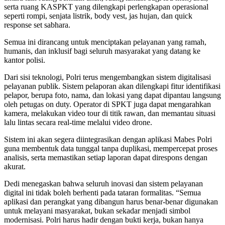
serta ruang KASPKT yang dilengkapi perlengkapan operasional
seperti rompi, senjata listrik, body vest, jas hujan, dan quick
response set sabhara.
Semua ini dirancang untuk menciptakan pelayanan yang ramah,
humanis, dan inklusif bagi seluruh masyarakat yang datang ke
kantor polisi.
Dari sisi teknologi, Polri terus mengembangkan sistem digitalisasi
pelayanan publik. Sistem pelaporan akan dilengkapi fitur identifikasi
pelapor, berupa foto, nama, dan lokasi yang dapat dipantau langsung
oleh petugas on duty. Operator di SPKT juga dapat mengarahkan
kamera, melakukan video tour di titik rawan, dan memantau situasi
lalu lintas secara real-time melalui video drone.
Sistem ini akan segera diintegrasikan dengan aplikasi Mabes Polri
guna membentuk data tunggal tanpa duplikasi, mempercepat proses
analisis, serta memastikan setiap laporan dapat direspons dengan
akurat.
Dedi menegaskan bahwa seluruh inovasi dan sistem pelayanan
digital ini tidak boleh berhenti pada tataran formalitas. “Semua
aplikasi dan perangkat yang dibangun harus benar-benar digunakan
untuk melayani masyarakat, bukan sekadar menjadi simbol
modernisasi. Polri harus hadir dengan bukti kerja, bukan hanya