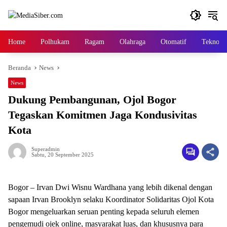
Langsung
ke
konten
Home
Polhukam
Ragam
Olahraga
Otomatif
Tekno
Beranda
News
News
Dukung Pembangunan, Ojol Bogor
Tegaskan Komitmen Jaga Kondusivitas
Kota
Superadmin
Sabtu, 20 September 2025
Bogor – Irvan Dwi Wisnu Wardhana yang lebih dikenal dengan
sapaan Irvan Brooklyn selaku Koordinator Solidaritas Ojol Kota
Bogor mengeluarkan seruan penting kepada seluruh elemen
pengemudi ojek online, masyarakat luas, dan khususnya para