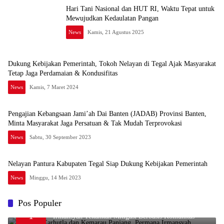
Hari Tani Nasional dan HUT RI, Waktu Tepat untuk
Mewujudkan Kedaulatan Pangan
News
Kamis, 21 Agustus 2025
Dukung Kebijakan Pemerintah, Tokoh Nelayan di Tegal Ajak Masyarakat
Tetap Jaga Perdamaian & Kondusifitas
News
Kamis, 7 Maret 2024
Pengajian Kebangsaan Jami’ah Dai Banten (JADAB) Provinsi Banten,
Minta Masyarakat Jaga Persatuan & Tak Mudah Terprovokasi
News
Sabtu, 30 September 2023
Nelayan Pantura Kabupaten Tegal Siap Dukung Kebijakan Pemerintah
News
Minggu, 14 Mei 2023
Pos Populer
Waspada Karhutla dan Kemarau Panjang, Permana
1
Irmansyah Tekankan Mitigasi Berbasis Komunitas