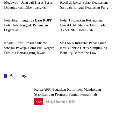
Megawati: Bang Jali Harus Terus
Kecil di Jaksel Sulap Keamanan,
Dipantau dan Dikembangkan
Sampah, hingga Ketahanan Pangan
News
News
Jadi Satu Sistem
Pelantikan Pengurus Baru KBPP
Polri Tingkatkan Rekrutmen
Polri Jadi Tonggak Penguatan
Lewat CAT Standar Olimpiade ,
Organisasi
Akpol 2026 Jadi Bukti
News
News
Koalisi Soroti Posisi Sutrimo
SETARA Institute: Penanganan
sebagai Pekerja Domestik, Negara
Kasus Febrie Harus Menjunjung
Diminta Bertanggung Jawab
Equality Before the Law
Baca Juga
Ketua APPI Tegaskan Komitmen Mendukung
Stabilitas dan Program Pangan Pemerintah
News
Sabtu, 6 Desember 2025