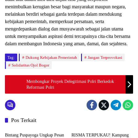
menimbulkan kerugian besar bagi masyarakat maupun negara,
melainkan berdiri sebagai garda terdepan dalam mendukung
kebijakan pemerintah, memperkuat persatuan, serta
mengedepankan dialog dan musyawarah sebagai jalan utama
untuk menyampaikan aspirasi demi tercapainya cita-cita bersama
dalam membangun Indonesia yang aman, damai, dan sejahtera.
Tag:
Dukung Kebijakan Pemerintah
Jangan Terprovokasi
Solidaritas Ojol Bogor
Membongkar Proyek Delegitimasi Polri Berkedok
Reformasi Polri
Pos Terkait
News
News
Bintang Puspayoga Ungkap Pesan
RISMA TERPUKAU! Kampung