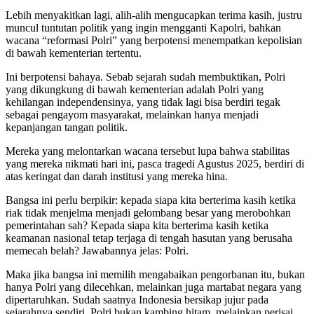
Lebih menyakitkan lagi, alih-alih mengucapkan terima kasih, justru
muncul tuntutan politik yang ingin mengganti Kapolri, bahkan
wacana “reformasi Polri” yang berpotensi menempatkan kepolisian
di bawah kementerian tertentu.
Ini berpotensi bahaya. Sebab sejarah sudah membuktikan, Polri
yang dikungkung di bawah kementerian adalah Polri yang
kehilangan independensinya, yang tidak lagi bisa berdiri tegak
sebagai pengayom masyarakat, melainkan hanya menjadi
kepanjangan tangan politik.
Mereka yang melontarkan wacana tersebut lupa bahwa stabilitas
yang mereka nikmati hari ini, pasca tragedi Agustus 2025, berdiri di
atas keringat dan darah institusi yang mereka hina.
Bangsa ini perlu berpikir: kepada siapa kita berterima kasih ketika
riak tidak menjelma menjadi gelombang besar yang merobohkan
pemerintahan sah? Kepada siapa kita berterima kasih ketika
keamanan nasional tetap terjaga di tengah hasutan yang berusaha
memecah belah? Jawabannya jelas: Polri.
Maka jika bangsa ini memilih mengabaikan pengorbanan itu, bukan
hanya Polri yang dilecehkan, melainkan juga martabat negara yang
dipertaruhkan. Sudah saatnya Indonesia bersikap jujur ​​pada
sejarahnya sendiri. Polri bukan kambing hitam, melainkan perisai