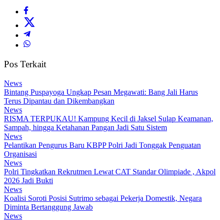
Pos Terkait
News
Bintang Puspayoga Ungkap Pesan Megawati: Bang Jali Harus
Terus Dipantau dan Dikembangkan
News
RISMA TERPUKAU! Kampung Kecil di Jaksel Sulap Keamanan,
Sampah, hingga Ketahanan Pangan Jadi Satu Sistem
News
Pelantikan Pengurus Baru KBPP Polri Jadi Tonggak Penguatan
Organisasi
News
Polri Tingkatkan Rekrutmen Lewat CAT Standar Olimpiade , Akpol
2026 Jadi Bukti
News
Koalisi Soroti Posisi Sutrimo sebagai Pekerja Domestik, Negara
Diminta Bertanggung Jawab
News