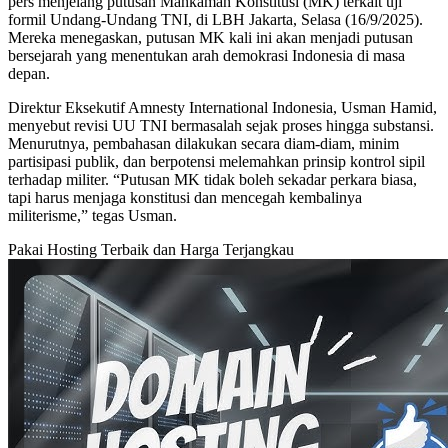
pers menjelang putusan Mahkamah Konstitusi (MK) terkait uji
formil Undang-Undang TNI, di LBH Jakarta, Selasa (16/9/2025).
Mereka menegaskan, putusan MK kali ini akan menjadi putusan
bersejarah yang menentukan arah demokrasi Indonesia di masa
depan.
Direktur Eksekutif Amnesty International Indonesia, Usman Hamid,
menyebut revisi UU TNI bermasalah sejak proses hingga substansi.
Menurutnya, pembahasan dilakukan secara diam-diam, minim
partisipasi publik, dan berpotensi melemahkan prinsip kontrol sipil
terhadap militer. “Putusan MK tidak boleh sekadar perkara biasa,
tapi harus menjaga konstitusi dan mencegah kembalinya
militerisme,” tegas Usman.
Pakai Hosting Terbaik dan Harga Terjangkau