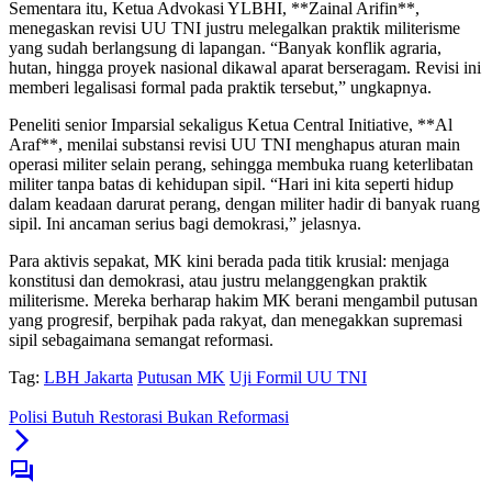
Sementara itu, Ketua Advokasi YLBHI, **Zainal Arifin**,
menegaskan revisi UU TNI justru melegalkan praktik militerisme
yang sudah berlangsung di lapangan. “Banyak konflik agraria,
hutan, hingga proyek nasional dikawal aparat berseragam. Revisi ini
memberi legalisasi formal pada praktik tersebut,” ungkapnya.
Peneliti senior Imparsial sekaligus Ketua Central Initiative, **Al
Araf**, menilai substansi revisi UU TNI menghapus aturan main
operasi militer selain perang, sehingga membuka ruang keterlibatan
militer tanpa batas di kehidupan sipil. “Hari ini kita seperti hidup
dalam keadaan darurat perang, dengan militer hadir di banyak ruang
sipil. Ini ancaman serius bagi demokrasi,” jelasnya.
Para aktivis sepakat, MK kini berada pada titik krusial: menjaga
konstitusi dan demokrasi, atau justru melanggengkan praktik
militerisme. Mereka berharap hakim MK berani mengambil putusan
yang progresif, berpihak pada rakyat, dan menegakkan supremasi
sipil sebagaimana semangat reformasi.
Tag:
LBH Jakarta
Putusan MK
Uji Formil UU TNI
Polisi Butuh Restorasi Bukan Reformasi