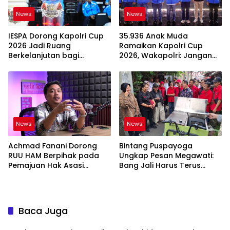
News
News
IESPA Dorong Kapolri Cup
35.936 Anak Muda
2026 Jadi Ruang
Ramaikan Kapolri Cup
Berkelanjutan bagi
2026, Wakapolri: Jangan
Generasi Muda E-Sports
Cuma Jadi Penonton
News
News
Achmad Fanani Dorong
Bintang Puspayoga
RUU HAM Berpihak pada
Ungkap Pesan Megawati:
Pemajuan Hak Asasi
Bang Jali Harus Terus
Manusia
Dipantau dan
Dikembangkan
Baca Juga