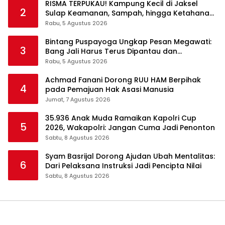
RISMA TERPUKAU! Kampung Kecil di Jaksel
2
Sulap Keamanan, Sampah, hingga Ketahanan
Pangan Jadi Satu Sistem
Rabu, 5 Agustus 2026
Bintang Puspayoga Ungkap Pesan Megawati:
3
Bang Jali Harus Terus Dipantau dan
Dikembangkan
Rabu, 5 Agustus 2026
Achmad Fanani Dorong RUU HAM Berpihak
4
pada Pemajuan Hak Asasi Manusia
Jumat, 7 Agustus 2026
35.936 Anak Muda Ramaikan Kapolri Cup
5
2026, Wakapolri: Jangan Cuma Jadi Penonton
Sabtu, 8 Agustus 2026
Syam Basrijal Dorong Ajudan Ubah Mentalitas:
6
Dari Pelaksana Instruksi Jadi Pencipta Nilai
Sabtu, 8 Agustus 2026