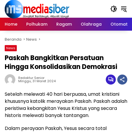
Langsung
ke
konten
Home
Polhukam
Ragam
Olahraga
Otomatif
Beranda
News
News
Paskah Bangkitkan Persatuan
Hingga Konsolidasikan Demokrasi
Redaktur Senior
Minggu, 31 Maret 2024
Setelah melewati 40 hari berpuasa, umat kristiani
khususnya katolik merayakan Paskah. Paskah adalah
peristiwa kebangkitan Yesus Kristus yang secara
historis melewati banyak tantangan.
Dalam perayaan Paskah, Yesus secara total