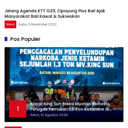
Jelang Agenda KTT G20, Cipayung Plus Bali Ajak
Masyarakat Bali Kawal & Sukseskan
News
Rabu, 9 November 2022
Pos Populer
Kapal King Sun Bawa Muatan Rahasia,
1
Petugas Temukan 1,3 Ton Ketamine di
Natuna
Senin, 10 Agustus 2026