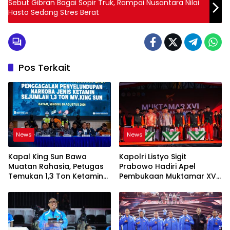
Sebut Gibran Bagai Sopir Truk, Rampai Nusantara Nilai
Hasto Sedang Stres Berat
Pos Terkait
News
News
Kapal King Sun Bawa
Kapolri Listyo Sigit
Muatan Rahasia, Petugas
Prabowo Hadiri Apel
Temukan 1,3 Ton Ketamine
Pembukaan Muktamar XVI
di Natuna
Tapak Suci Putera
Muhammadiyah