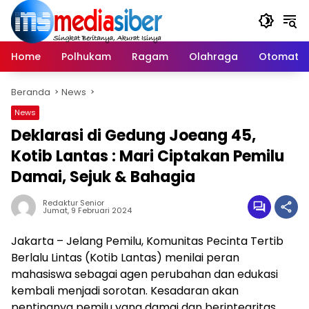
Langsung
ke
konten
Home
Polhukam
Ragam
Olahraga
Otomatif
Beranda
News
News
Deklarasi di Gedung Joeang 45,
Kotib Lantas : Mari Ciptakan Pemilu
Damai, Sejuk & Bahagia
Redaktur Senior
Jumat, 9 Februari 2024
Jakarta – Jelang Pemilu, Komunitas Pecinta Tertib
Berlalu Lintas (Kotib Lantas) menilai peran
mahasiswa sebagai agen perubahan dan edukasi
kembali menjadi sorotan. Kesadaran akan
pentingnya pemilu yang damai dan berintegritas