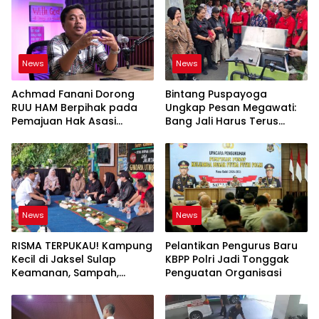
News
News
Achmad Fanani Dorong
Bintang Puspayoga
RUU HAM Berpihak pada
Ungkap Pesan Megawati:
Pemajuan Hak Asasi
Bang Jali Harus Terus
Manusia
Dipantau dan
Dikembangkan
News
News
RISMA TERPUKAU! Kampung
Pelantikan Pengurus Baru
Kecil di Jaksel Sulap
KBPP Polri Jadi Tonggak
Keamanan, Sampah,
Penguatan Organisasi
hingga Ketahanan Pangan
Jadi Satu Sistem