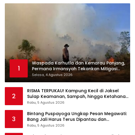
Waspada Karhutla dan Kemarau Panjang,
1
Permana Irmansyah Tekankan Mitigasi
Berbasis Komunitas
Selasa, 4 Agustus 2026
RISMA TERPUKAU! Kampung Kecil di Jaksel
2
Sulap Keamanan, Sampah, hingga Ketahanan
Pangan Jadi Satu Sistem
Rabu, 5 Agustus 2026
Bintang Puspayoga Ungkap Pesan Megawati:
3
Bang Jali Harus Terus Dipantau dan
Dikembangkan
Rabu, 5 Agustus 2026