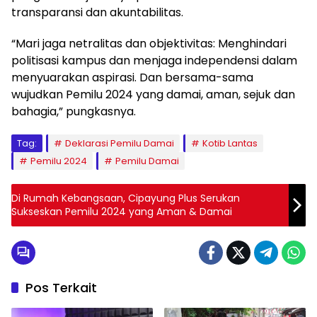
transparansi dan akuntabilitas.
“Mari jaga netralitas dan objektivitas: Menghindari
politisasi kampus dan menjaga independensi dalam
menyuarakan aspirasi. Dan bersama-sama
wujudkan Pemilu 2024 yang damai, aman, sejuk dan
bahagia,” pungkasnya.
Tag:
Deklarasi Pemilu Damai
Kotib Lantas
Pemilu 2024
Pemilu Damai
Di Rumah Kebangsaan, Cipayung Plus Serukan
Sukseskan Pemilu 2024 yang Aman & Damai
Pos Terkait