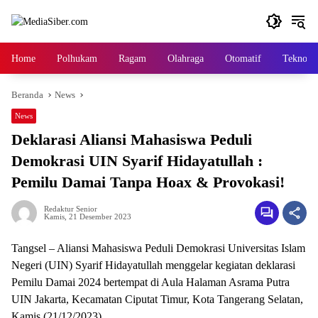
Langsung
ke
konten
Home
Polhukam
Ragam
Olahraga
Otomatif
Tekno
Beranda
News
News
Deklarasi Aliansi Mahasiswa Peduli
Demokrasi UIN Syarif Hidayatullah :
Pemilu Damai Tanpa Hoax & Provokasi!
Redaktur Senior
Kamis, 21 Desember 2023
Tangsel – Aliansi Mahasiswa Peduli Demokrasi Universitas Islam
Negeri (UIN) Syarif Hidayatullah menggelar kegiatan deklarasi
Pemilu Damai 2024 bertempat di Aula Halaman Asrama Putra
UIN Jakarta, Kecamatan Ciputat Timur, Kota Tangerang Selatan,
Kamis (21/12/2023).