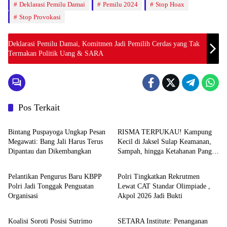
Deklarasi Pemilu Damai
Pemilu 2024
Stop Hoax
Stop Provokasi
Deklarasi Pemilu Damai, Komitmen Jadi Pemilih Cerdas yang Tak
Termakan Politik Uang & SARA
Pos Terkait
News
News
Bintang Puspayoga Ungkap Pesan
RISMA TERPUKAU! Kampung
Megawati: Bang Jali Harus Terus
Kecil di Jaksel Sulap Keamanan,
Dipantau dan Dikembangkan
Sampah, hingga Ketahanan Pangan
News
News
Jadi Satu Sistem
Pelantikan Pengurus Baru KBPP
Polri Tingkatkan Rekrutmen
Polri Jadi Tonggak Penguatan
Lewat CAT Standar Olimpiade ,
Organisasi
Akpol 2026 Jadi Bukti
News
News
Koalisi Soroti Posisi Sutrimo
SETARA Institute: Penanganan