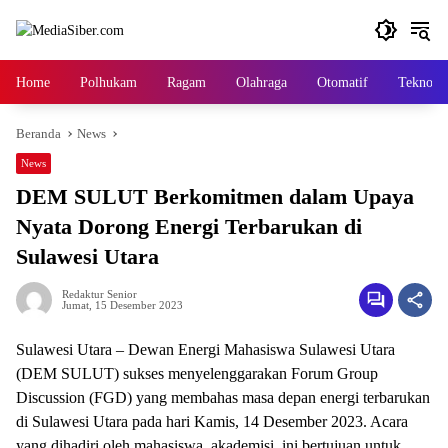
Langsung
ke
konten
Home
Polhukam
Ragam
Olahraga
Otomatif
Tekno
Beranda
News
News
DEM SULUT Berkomitmen dalam Upaya
Nyata Dorong Energi Terbarukan di
Sulawesi Utara
Redaktur Senior
Jumat, 15 Desember 2023
Sulawesi Utara – Dewan Energi Mahasiswa Sulawesi Utara
(DEM SULUT) sukses menyelenggarakan Forum Group
Discussion (FGD) yang membahas masa depan energi terbarukan
di Sulawesi Utara pada hari Kamis, 14 Desember 2023. Acara
yang dihadiri oleh mahasiswa, akademisi, ini bertujuan untuk