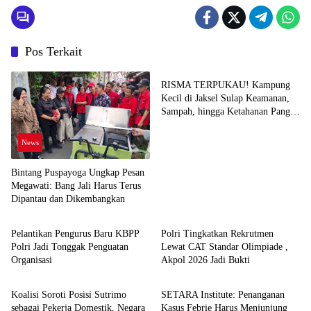
Pos Terkait
News
RISMA TERPUKAU! Kampung
Kecil di Jaksel Sulap Keamanan,
Sampah, hingga Ketahanan Pangan
Jadi Satu Sistem
News
Bintang Puspayoga Ungkap Pesan
Megawati: Bang Jali Harus Terus
Dipantau dan Dikembangkan
News
News
Pelantikan Pengurus Baru KBPP
Polri Tingkatkan Rekrutmen
Polri Jadi Tonggak Penguatan
Lewat CAT Standar Olimpiade ,
Organisasi
Akpol 2026 Jadi Bukti
News
News
Koalisi Soroti Posisi Sutrimo
SETARA Institute: Penanganan
sebagai Pekerja Domestik, Negara
Kasus Febrie Harus Menjunjung