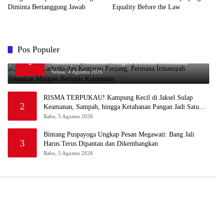
Diminta Bertanggung Jawab
Equality Before the Law
Pos Populer
Waspada Karhutla dan Kemarau Panjang, Permana
1
Irmansyah Tekankan Mitigasi Berbasis Komunitas
Selasa, 4 Agustus 2026
RISMA TERPUKAU! Kampung Kecil di Jaksel Sulap
2
Keamanan, Sampah, hingga Ketahanan Pangan Jadi Satu
Sistem
Rabu, 5 Agustus 2026
Bintang Puspayoga Ungkap Pesan Megawati: Bang Jali
3
Harus Terus Dipantau dan Dikembangkan
Rabu, 5 Agustus 2026