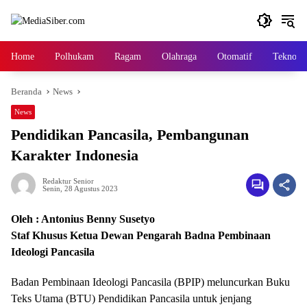
Langsung
ke
konten
Home
Polhukam
Ragam
Olahraga
Otomatif
Tekno
Beranda
News
News
Pendidikan Pancasila, Pembangunan
Karakter Indonesia
Redaktur Senior
Senin, 28 Agustus 2023
Oleh : Antonius Benny Susetyo
Staf Khusus Ketua Dewan Pengarah Badna Pembinaan
Ideologi Pancasila
Badan Pembinaan Ideologi Pancasila (BPIP) meluncurkan Buku
Teks Utama (BTU) Pendidikan Pancasila untuk jenjang