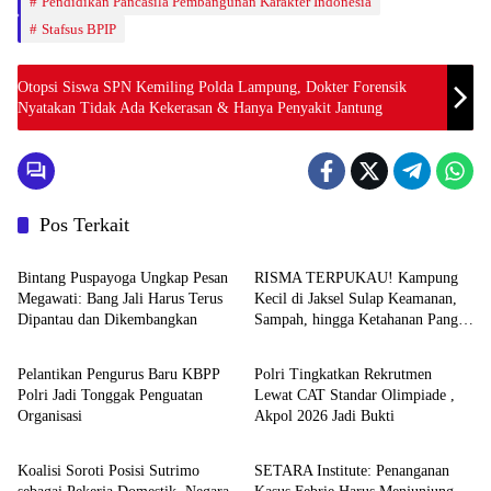
Pendidikan Pancasila Pembangunan Karakter Indonesia
Stafsus BPIP
Otopsi Siswa SPN Kemiling Polda Lampung, Dokter Forensik
Nyatakan Tidak Ada Kekerasan & Hanya Penyakit Jantung
Pos Terkait
News
News
Bintang Puspayoga Ungkap Pesan
RISMA TERPUKAU! Kampung
Megawati: Bang Jali Harus Terus
Kecil di Jaksel Sulap Keamanan,
Dipantau dan Dikembangkan
Sampah, hingga Ketahanan Pangan
News
News
Jadi Satu Sistem
Pelantikan Pengurus Baru KBPP
Polri Tingkatkan Rekrutmen
Polri Jadi Tonggak Penguatan
Lewat CAT Standar Olimpiade ,
Organisasi
Akpol 2026 Jadi Bukti
News
News
Koalisi Soroti Posisi Sutrimo
SETARA Institute: Penanganan