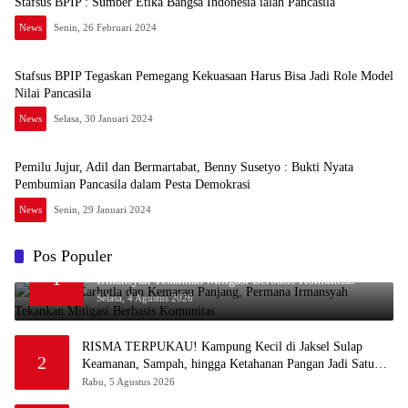
Stafsus BPIP : Sumber Etika Bangsa Indonesia ialah Pancasila
News
Senin, 26 Februari 2024
Stafsus BPIP Tegaskan Pemegang Kekuasaan Harus Bisa Jadi Role Model
Nilai Pancasila
News
Selasa, 30 Januari 2024
Pemilu Jujur, Adil dan Bermartabat, Benny Susetyo : Bukti Nyata
Pembumian Pancasila dalam Pesta Demokrasi
News
Senin, 29 Januari 2024
Pos Populer
Waspada Karhutla dan Kemarau Panjang, Permana
1
Irmansyah Tekankan Mitigasi Berbasis Komunitas
Selasa, 4 Agustus 2026
RISMA TERPUKAU! Kampung Kecil di Jaksel Sulap
2
Keamanan, Sampah, hingga Ketahanan Pangan Jadi Satu
Sistem
Rabu, 5 Agustus 2026