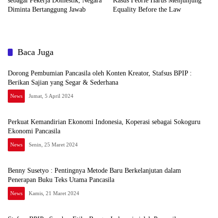
sebagai Pekerja Domestik, Negara
Kasus Febrie Harus Menjunjung
Diminta Bertanggung Jawab
Equality Before the Law
Baca Juga
Dorong Pembumian Pancasila oleh Konten Kreator, Stafsus BPIP :
Berikan Sajian yang Segar & Sederhana
News
Jumat, 5 April 2024
Perkuat Kemandirian Ekonomi Indonesia, Koperasi sebagai Sokoguru
Ekonomi Pancasila
News
Senin, 25 Maret 2024
Benny Susetyo : Pentingnya Metode Baru Berkelanjutan dalam
Penerapan Buku Teks Utama Pancasila
News
Kamis, 21 Maret 2024