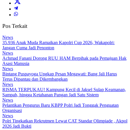
Pos Terkait
News
35.936 Anak Muda Ramaikan Kapolri Cup 2026, Wakapolri:
Jangan Cuma Jadi Penonton
News
Achmad Fanani Dorong RUU HAM Berpihak pada Pemajuan Hak
Asasi Manusia
News
Bintang Puspayoga Ungkap Pesan Megawati: Bang Jali Harus
Terus Dipantau dan Dikembangkan
News
RISMA TERPUKAU! Kampung Kecil di Jaksel Sulap Keamanan,
Sampah, hingga Ketahanan Pangan Jadi Satu Sistem
News
Pelantikan Pengurus Baru KBPP Polri Jadi Tonggak Penguatan
Organisasi
News
Polri Tingkatkan Rekrutmen Lewat CAT Standar Olimpiade , Akpol
2026 Jadi Bukti