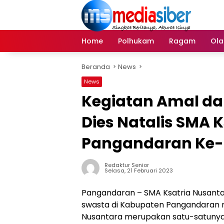
Langsung
ke
konten
Home
Polhukam
Ragam
Ola
Beranda
News
News
Kegiatan Amal dan
Dies Natalis SMA 
Pangandaran Ke-
Redaktur Senior
Selasa, 21 Februari 2023
Pangandaran – SMA Ksatria Nusanta
swasta di Kabupaten Pangandaran me
Nusantara merupakan satu-satuny