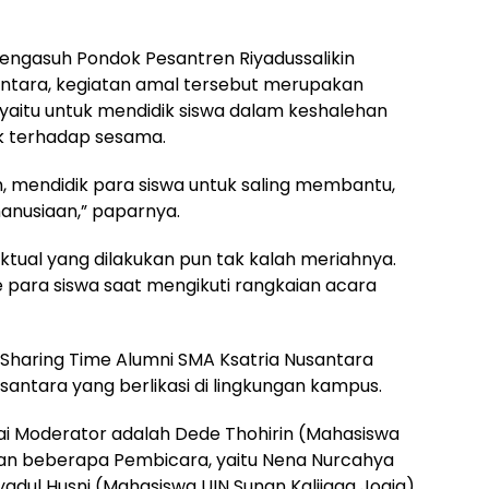
M, pengasuh Pondok Pesantren Riyadussalikin
antara, kegiatan amal tersebut merupakan
 yaitu untuk mendidik siswa dalam keshalehan
ik terhadap sesama.
ih, mendidik para siswa untuk saling membantu,
anusiaan,” paparnya.
ektual yang dilakukan pun tak kalah meriahnya.
me para siswa saat mengikuti rangkaian acara
 Sharing Time Alumni SMA Ksatria Nusantara
antara yang berlikasi di lingkungan kampus.
ai Moderator adalah Dede Thohirin (Mahasiswa
gan beberapa Pembicara, yaitu Nena Nurcahya
iyadul Husni (Mahasiswa UIN Sunan Kalijaga Jogja),