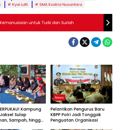
a
Kyai Lutfi
SMA Ksatria Nusantara
Kemanusiaan untuk Turki dan Suriah
News
TERPUKAU! Kampung
Pelantikan Pengurus Baru
i Jaksel Sulap
KBPP Polri Jadi Tonggak
an, Sampah, hingga
Penguatan Organisasi
nan Pangan Jadi Satu