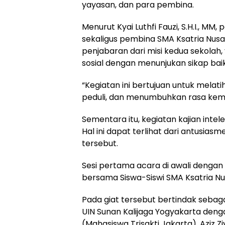
yayasan, dan para pembina.
Menurut Kyai Luthfi Fauzi, S.H.I., M
sekaligus pembina SMA Ksatria Nus
penjabaran dari misi kedua sekolah,
sosial dengan menunjukan sikap ba
“Kegiatan ini bertujuan untuk melat
peduli, dan menumbuhkan rasa kem
Sementara itu, kegiatan kajian intel
Hal ini dapat terlihat dari antusias
tersebut.
Sesi pertama acara di awali dengan
bersama Siswa-Siswi SMA Ksatria Nus
Pada giat tersebut bertindak sebag
UIN Sunan Kalijaga Yogyakarta den
(Mahasiswa Trisakti Jakarta), Aziz Z