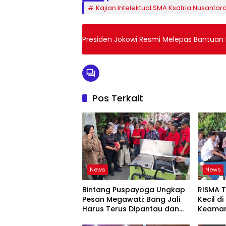
Kajian Intelektual SMA Ksatria Nusantar
Presiden Jokowi Resmi Melepas Bantuan 
Pos Terkait
News
News
Bintang Puspayoga Ungkap
RISMA 
Pesan Megawati: Bang Jali
Kecil d
Harus Terus Dipantau dan
Keaman
Dikembangkan
Ketaha