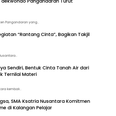
t Taekwondo Pangandaran Turut
aten Pangandaran yang…
giatan “Rantang Cinta”, Bagikan Takjil
Nusantara…
a Sendiri, Bentuk Cinta Tanah Air dari
 Ternilai Materi
tara kembali…
gsa, SMA Ksatria Nusantara Komitmen
me di Kalangan Pelajar