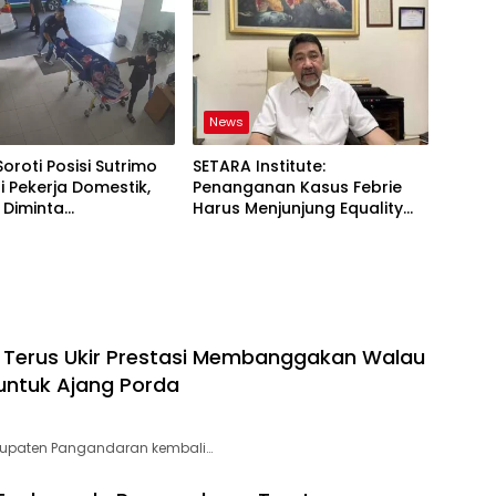
News
Soroti Posisi Sutrimo
SETARA Institute:
 Pekerja Domestik,
Penanganan Kasus Febrie
 Diminta
Harus Menjunjung Equality
ggung Jawab
Before the Law
Terus Ukir Prestasi Membanggakan Walau
 untuk Ajang Porda
bupaten Pangandaran kembali…