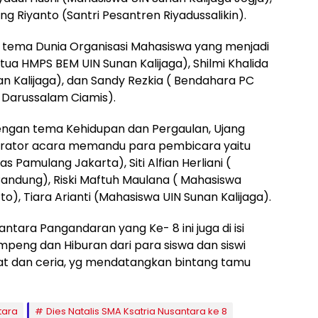
ng Riyanto (Santri Pesantren Riyadussalikin).
tema Dunia Organisasi Mahasiswa yang menjadi
ua HMPS BEM UIN Sunan Kalijaga), Shilmi Khalida
n Kalijaga), dan Sandy Rezkia ( Bendahara PC
Darussalam Ciamis).
engan tema Kehidupan dan Pergaulan, Ujang
erator acara memandu para pembicara yaitu
 Pamulang Jakarta), Siti Alfian Herliani (
andung), Riski Maftuh Maulana ( Mahasiswa
o), Tiara Arianti (Mahasiswa UIN Sunan Kalijaga).
ntara Pangandaran yang Ke- 8 ini juga di isi
eng dan Hiburan dari para siswa dan siswi
t dan ceria, yg mendatangkan bintang tamu
tara
Dies Natalis SMA Ksatria Nusantara ke 8