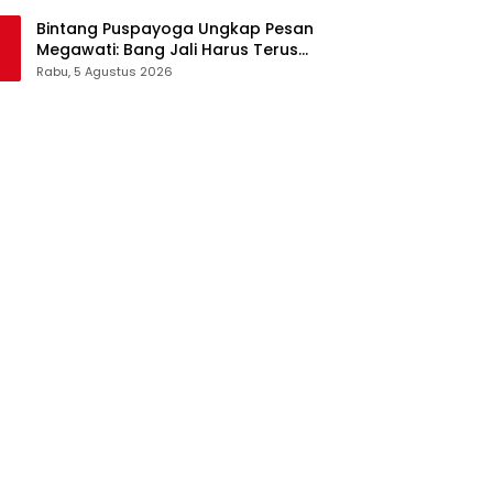
Pangan Jadi Satu Sistem
Bintang Puspayoga Ungkap Pesan
Megawati: Bang Jali Harus Terus
Dipantau dan Dikembangkan
Rabu, 5 Agustus 2026