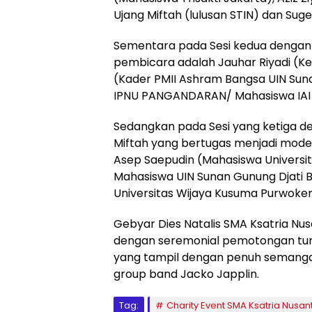
Ujang Miftah (lulusan STIN) dan Suge
Sementara pada Sesi kedua dengan 
pembicara adalah Jauhar Riyadi (Ket
(Kader PMII Ashram Bangsa UIN Suna
IPNU PANGANDARAN/ Mahasiswa IAI 
Sedangkan pada Sesi yang ketiga d
Miftah yang bertugas menjadi mod
Asep Saepudin (Mahasiswa Universitas
Mahasiswa UIN Sunan Gunung Djati B
Universitas Wijaya Kusuma Purwokert
Gebyar Dies Natalis SMA Ksatria Nusa
dengan seremonial pemotongan tump
yang tampil dengan penuh semanga
group band Jacko Japplin.
Tag:
Charity Event SMA Ksatria Nusan