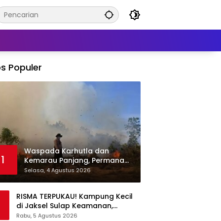
s Populer
Waspada Karhutla dan
1
Kemarau Panjang, Permana
Irmansyah Tekankan Mitigasi
Selasa, 4 Agustus 2026
Berbasis Komunitas
RISMA TERPUKAU! Kampung Kecil
di Jaksel Sulap Keamanan,
Sampah, hingga Ketahanan
Rabu, 5 Agustus 2026