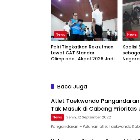
Sistem
News
News
Polri Tingkatkan Rekrutmen
Koalisi 
Lewat CAT Standar
sebagai
Olimpiade , Akpol 2026 Jadi
Negara
Bukti
Bertan
Baca Juga
Atlet Taekwondo Pangandaran 
Tak Masuk di Cabang Prioritas
News
Senin, 12 September 2022
Pangandaran – Puluhan atlet Taekwondo Ka