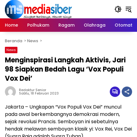
Langsung
ke
konten
Home
Polhukam
Ragam
Olahraga
Otomatif
Beranda
News
News
Menginspirasi Langkah Aktivis, Jari
98 Siapkan Bedah Lagu ‘Vox Populi
Vox Dei’
Redaktur Senior
Sabtu, 18 Februari 2023
Jakarta – Ungkapan “Vox Populi Vox Dei” muncul
pada awal berkembangnya demokrasi modern,
sejak revolusi Prancis. Semboyan ini sebetulnya
hendak melawan semboyan klasik yi: Vox Rei, Vox Dei
(Suara Raja adalah Suara Tuhan).