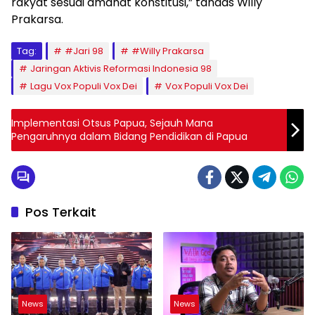
rakyat sesuai amanat konstitusi,” tandas Willy
Prakarsa.
Tag:
#Jari 98
#Willy Prakarsa
Jaringan Aktivis Reformasi Indonesia 98
Lagu Vox Populi Vox Dei
Vox Populi Vox Dei
Implementasi Otsus Papua, Sejauh Mana
Pengaruhnya dalam Bidang Pendidikan di Papua
Pos Terkait
News
News