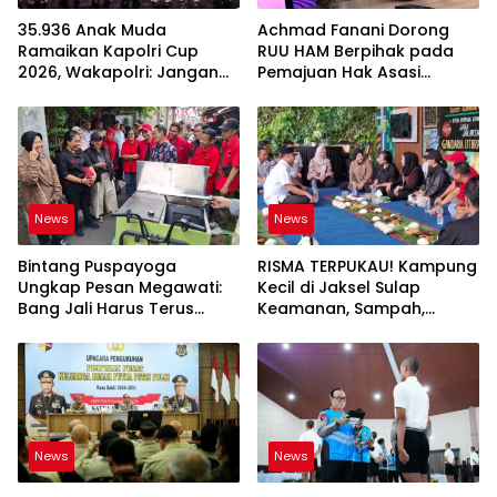
35.936 Anak Muda
Achmad Fanani Dorong
Ramaikan Kapolri Cup
RUU HAM Berpihak pada
2026, Wakapolri: Jangan
Pemajuan Hak Asasi
Cuma Jadi Penonton
Manusia
News
News
Bintang Puspayoga
RISMA TERPUKAU! Kampung
Ungkap Pesan Megawati:
Kecil di Jaksel Sulap
Bang Jali Harus Terus
Keamanan, Sampah,
Dipantau dan
hingga Ketahanan Pangan
Dikembangkan
Jadi Satu Sistem
News
News