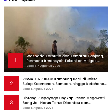
Waspada Karhutla dan Kemarau Panjang,
1
Permana Irmansyah Tekankan Mitigasi
Berbasis Komunitas
Selasa, 4 Agustus 2026
RISMA TERPUKAU! Kampung Kecil di Jaksel
2
Sulap Keamanan, Sampah, hingga Ketahanan
Pangan Jadi Satu Sistem
Rabu, 5 Agustus 2026
Bintang Puspayoga Ungkap Pesan Megawati:
3
Bang Jali Harus Terus Dipantau dan
Dikembangkan
Rabu, 5 Agustus 2026