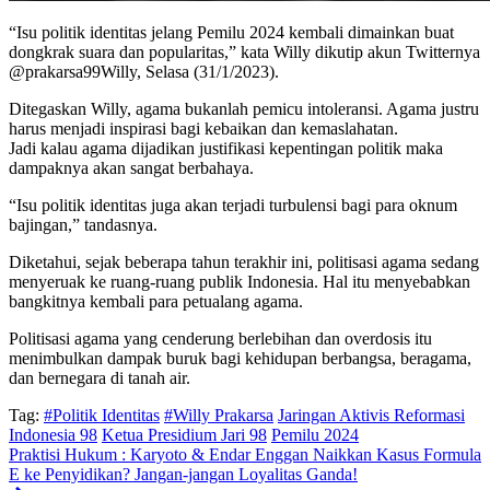
“Isu politik identitas jelang Pemilu 2024 kembali dimainkan buat
dongkrak suara dan popularitas,” kata Willy dikutip akun Twitternya
@prakarsa99Willy, Selasa (31/1/2023).
Ditegaskan Willy, agama bukanlah pemicu intoleransi. Agama justru
harus menjadi inspirasi bagi kebaikan dan kemaslahatan.
Jadi kalau agama dijadikan justifikasi kepentingan politik maka
dampaknya akan sangat berbahaya.
“Isu politik identitas juga akan terjadi turbulensi bagi para oknum
bajingan,” tandasnya.
Diketahui, sejak beberapa tahun terakhir ini, politisasi agama sedang
menyeruak ke ruang-ruang publik Indonesia. Hal itu menyebabkan
bangkitnya kembali para petualang agama.
Politisasi agama yang cenderung berlebihan dan overdosis itu
menimbulkan dampak buruk bagi kehidupan berbangsa, beragama,
dan bernegara di tanah air.
Tag:
#Politik Identitas
#Willy Prakarsa
Jaringan Aktivis Reformasi
Indonesia 98
Ketua Presidium Jari 98
Pemilu 2024
Praktisi Hukum : Karyoto & Endar Enggan Naikkan Kasus Formula
E ke Penyidikan? Jangan-jangan Loyalitas Ganda!