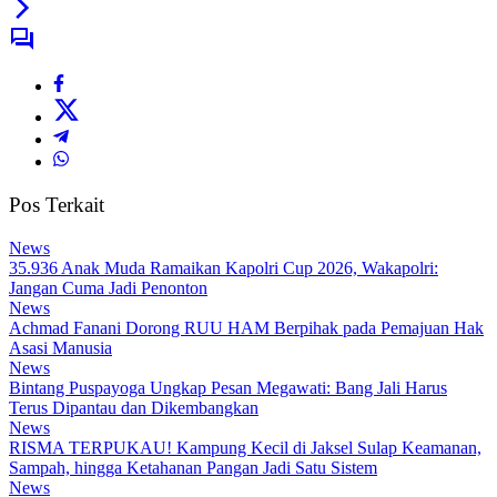
Pos Terkait
News
35.936 Anak Muda Ramaikan Kapolri Cup 2026, Wakapolri:
Jangan Cuma Jadi Penonton
News
Achmad Fanani Dorong RUU HAM Berpihak pada Pemajuan Hak
Asasi Manusia
News
Bintang Puspayoga Ungkap Pesan Megawati: Bang Jali Harus
Terus Dipantau dan Dikembangkan
News
RISMA TERPUKAU! Kampung Kecil di Jaksel Sulap Keamanan,
Sampah, hingga Ketahanan Pangan Jadi Satu Sistem
News