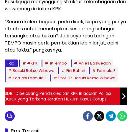
Basuki juga menyinggung struktur kelembagaan dan
wewenang di dalam KPK.
“Secara kelembagaan perlu dicek, siapa yang punya
otoritas untuk menetapkan seseorang sebagai
tersangka atau bukan? Jadi saya rasa tudingan
TEMPO masih perlu pembuktian lebih lanjut, opini
atau fakta,” pungkasnya.
Tag:
#KPK
#Tempo
Anies Baswedan
Basuki Rekso Wibowo
Firli Bahuri
Formula E
Korupsi Formula E
Prof. Dr. Basuki Rekso Wibowo
SDR : Dibelakang Pendiskreditan KPK RI adalah Politisi
Busuk yang Terkena Jeratan Hukum Kasus Korupsi
Pos Terkait