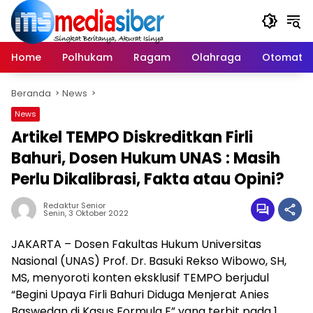
Langsung
ke
konten
Home
Polhukam
Ragam
Olahraga
Otomatif
Beranda
News
News
Artikel TEMPO Diskreditkan Firli
Bahuri, Dosen Hukum UNAS : Masih
Perlu Dikalibrasi, Fakta atau Opini?
Redaktur Senior
Senin, 3 Oktober 2022
JAKARTA – Dosen Fakultas Hukum Universitas
Nasional (UNAS) Prof. Dr. Basuki Rekso Wibowo, SH,
MS, menyoroti konten eksklusif TEMPO berjudul
“Begini Upaya Firli Bahuri Diduga Menjerat Anies
Baswedan di Kasus Formula E” yang terbit pada 1