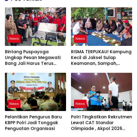
News
News
Bintang Puspayoga
RISMA TERPUKAU! Kampung
Ungkap Pesan Megawati:
Kecil di Jaksel Sulap
Bang Jali Harus Terus
Keamanan, Sampah,
Dipantau dan
hingga Ketahanan Pangan
Dikembangkan
Jadi Satu Sistem
News
News
Pelantikan Pengurus Baru
Polri Tingkatkan Rekrutmen
KBPP Polri Jadi Tonggak
Lewat CAT Standar
Penguatan Organisasi
Olimpiade , Akpol 2026
Jadi Bukti