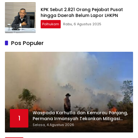
KPK Sebut 2.821 Orang Pejabat Pusat
hingga Daerah Belum Lapor LHKPN
Polhukam
Rabu, 6 Agustus 2025
Pos Populer
Waspada Karhutla dan Kemarau Panjang,
1
Permana Irmansyah Tekankan Mitigasi
Berbasis Komunitas
Selasa, 4 Agustus 2026