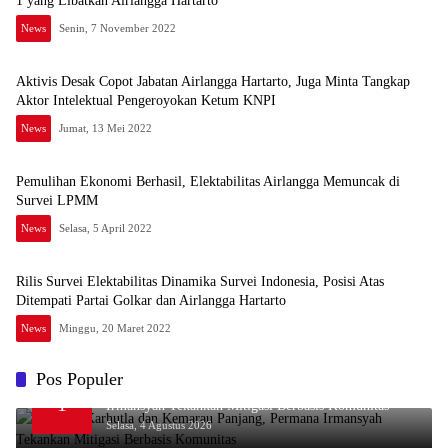
1 yang Libatkan Airlangga Hartarto
News
Senin, 7 November 2022
Aktivis Desak Copot Jabatan Airlangga Hartarto, Juga Minta Tangkap
Aktor Intelektual Pengeroyokan Ketum KNPI
News
Jumat, 13 Mei 2022
Pemulihan Ekonomi Berhasil, Elektabilitas Airlangga Memuncak di
Survei LPMM
News
Selasa, 5 April 2022
Rilis Survei Elektabilitas Dinamika Survei Indonesia, Posisi Atas
Ditempati Partai Golkar dan Airlangga Hartarto
News
Minggu, 20 Maret 2022
Pos Populer
Waspada Karhutla dan Kemarau Panjang, Permana
1
Irmansyah Tekankan Mitigasi Berbasis Komunitas
Selasa, 4 Agustus 2026