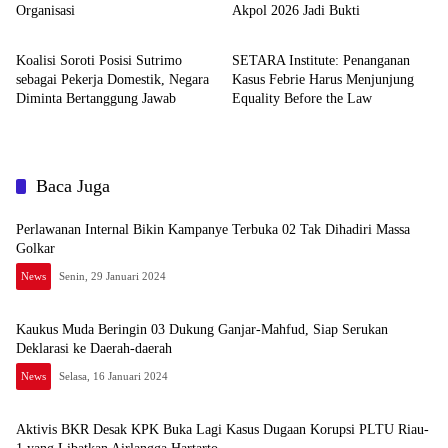
Organisasi
Akpol 2026 Jadi Bukti
News
News
Koalisi Soroti Posisi Sutrimo
SETARA Institute: Penanganan
sebagai Pekerja Domestik, Negara
Kasus Febrie Harus Menjunjung
Diminta Bertanggung Jawab
Equality Before the Law
Baca Juga
Perlawanan Internal Bikin Kampanye Terbuka 02 Tak Dihadiri Massa
Golkar
News
Senin, 29 Januari 2024
Kaukus Muda Beringin 03 Dukung Ganjar-Mahfud, Siap Serukan
Deklarasi ke Daerah-daerah
News
Selasa, 16 Januari 2024
Aktivis BKR Desak KPK Buka Lagi Kasus Dugaan Korupsi PLTU Riau-