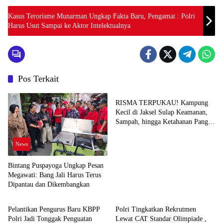
Kasus Terorisme Munarman Ungkap Fakta Baru, Pengamat : Polri
Harus Usut Sampai ke Aktor Intelektualnya
Pos Terkait
News
RISMA TERPUKAU! Kampung
Kecil di Jaksel Sulap Keamanan,
Sampah, hingga Ketahanan Pangan
Jadi Satu Sistem
News
Bintang Puspayoga Ungkap Pesan
Megawati: Bang Jali Harus Terus
Dipantau dan Dikembangkan
News
News
Pelantikan Pengurus Baru KBPP
Polri Tingkatkan Rekrutmen
Polri Jadi Tonggak Penguatan
Lewat CAT Standar Olimpiade ,