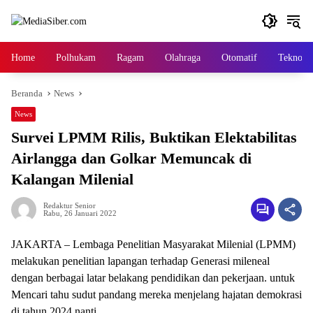
Langsung
ke
konten
Home
Polhukam
Ragam
Olahraga
Otomatif
Tekno
Beranda
News
News
Survei LPMM Rilis, Buktikan Elektabilitas
Airlangga dan Golkar Memuncak di
Kalangan Milenial
Redaktur Senior
Rabu, 26 Januari 2022
JAKARTA – Lembaga Penelitian Masyarakat Milenial (LPMM)
melakukan penelitian lapangan terhadap Generasi mileneal
dengan berbagai latar belakang pendidikan dan pekerjaan. untuk
Mencari tahu sudut pandang mereka menjelang hajatan demokrasi
di tahun 2024 nanti.