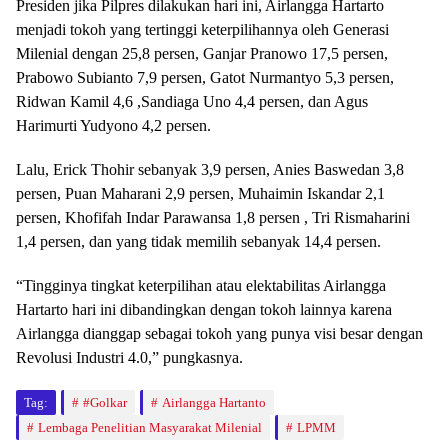
Presiden jika Pilpres dilakukan hari ini, Airlangga Hartarto
menjadi tokoh yang tertinggi keterpilihannya oleh Generasi
Milenial dengan 25,8 persen, Ganjar Pranowo 17,5 persen,
Prabowo Subianto 7,9 persen, Gatot Nurmantyo 5,3 persen,
Ridwan Kamil 4,6 ,Sandiaga Uno 4,4 persen, dan Agus
Harimurti Yudyono 4,2 persen.
Lalu, Erick Thohir sebanyak 3,9 persen, Anies Baswedan 3,8
persen, Puan Maharani 2,9 persen, Muhaimin Iskandar 2,1
persen, Khofifah Indar Parawansa 1,8 persen , Tri Rismaharini
1,4 persen, dan yang tidak memilih sebanyak 14,4 persen.
“Tingginya tingkat keterpilihan atau elektabilitas Airlangga
Hartarto hari ini dibandingkan dengan tokoh lainnya karena
Airlangga dianggap sebagai tokoh yang punya visi besar dengan
Revolusi Industri 4.0,” pungkasnya.
Tag:
#Golkar
Airlangga Hartanto
Lembaga Penelitian Masyarakat Milenial
LPMM