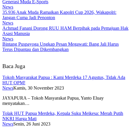
Generasi Muda E-Sports
News
35.936 Anak Muda Ramaikan Kapolri Cup 2026, Wakapolri:
Jangan Cuma Jadi Penonton
News
Achmad Fanani Dorong RUU HAM Berpihak pada Pemajuan Hak
Asasi Manusia
News
Bintang Puspayoga Ungkap Pesan Megawati: Bang Jali Harus
Terus Dipantau dan Dikembangkan
Baca Juga
Tokoh Masyarakat Papua : Kami Merdeka 17 Agustus, Tidak Ada
HUT OPM!
News
Kamis, 30 November 2023
JAYAPURA – Tokoh Masyarakat Papua, Yanto Eluay
menyatakan…
Tolak HUT Papua Merdeka, Kepala Suku Meikesa: Merah Putih
NKRI Harga Mati
News
Senin, 26 Juni 2023