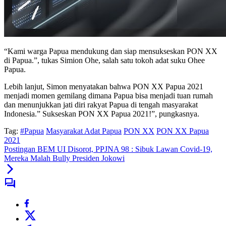
“Kami warga Papua mendukung dan siap mensukseskan PON XX
di Papua.”, tukas Simion Ohe, salah satu tokoh adat suku Ohee
Papua.
Lebih lanjut, Simon menyatakan bahwa PON XX Papua 2021
menjadi momen gemilang dimana Papua bisa menjadi tuan rumah
dan menunjukkan jati diri rakyat Papua di tengah masyarakat
Indonesia.” Sukseskan PON XX Papua 2021!”, pungkasnya.
Tag:
#Papua
Masyarakat Adat Papua
PON XX
PON XX Papua
2021
Postingan BEM UI Disorot, PPJNA 98 : Sibuk Lawan Covid-19,
Mereka Malah Bully Presiden Jokowi