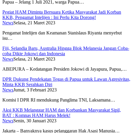
Papua – Jelang 1 Juli 2021, warga Papua…
Pegiat HAM Diminta Bersuara Ketika Masyarakat Jadi Korban
KKB, Pengamat Intelijen : Ini Perlu Kita Dorong!
News
Selasa, 21 Maret 2023
Pengamat Intelijen dan Keamanan Stanislaus Riyanta menyebut
isu…
Fiji, Selandia Baru, Australia Hingga Blok Melanesia Jangan Coba-
coba Dikte Jokowi dan Indonesia
News
Selasa, 21 Maret 2023
ABEPURA – Kedatangan Presiden Jokowi di Jayapura, Papua,…
DPR Dukung Pendekatan Tegas di Papua untuk Lawan Agresivitas,
Minta KKB Serahkan Diri
News
Jumat, 3 Februari 2023
Komisi I DPR RI mendukung Panglima TNI, Laksamana…
Aksi KKB Melanggar HAM dan Korbankan Masyarakat Sipil,
BAT : Komnas HAM Harus Melek!
News
Senin, 30 Januari 2023
Jakarta – Banyaknya kasus pelanggaran Hak Asasi Manusia…