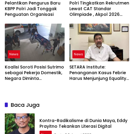
Pelantikan Pengurus Baru
Polri Tingkatkan Rekrutmen
KBPP Polri Jadi Tonggak
Lewat CAT Standar
Penguatan Organisasi
Olimpiade , Akpol 2026
Jadi Bukti
News
News
Koalisi Soroti Posisi Sutrimo
SETARA Institute:
sebagai Pekerja Domestik,
Penanganan Kasus Febrie
Negara Diminta
Harus Menjunjung Equality
Bertanggung Jawab
Before the Law
Baca Juga
Kontra-Radikalisme di Dunia Maya, Eddy
Prayitno Tekankan Literasi Digital