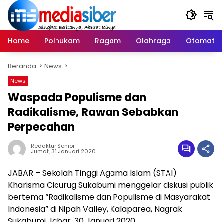
Langsung
ke
konten
Home
Polhukam
Ragam
Olahraga
Otomatif
Beranda
News
News
Waspada Populisme dan
Radikalisme, Rawan Sebabkan
Perpecahan
Redaktur Senior
Jumat, 31 Januari 2020
JABAR – Sekolah Tinggi Agama Islam (STAI)
Kharisma Cicurug Sukabumi menggelar diskusi publik
bertema “Radikalisme dan Populisme di Masyarakat
Indonesia” di Nipah Valley, Kalaparea, Nagrak
Sukabumi Jabar, 30 Januari 2020.