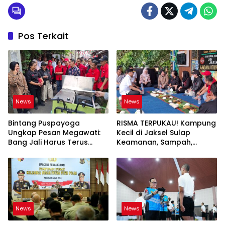
Pos Terkait
News
News
Bintang Puspayoga
RISMA TERPUKAU! Kampung
Ungkap Pesan Megawati:
Kecil di Jaksel Sulap
Bang Jali Harus Terus
Keamanan, Sampah,
Dipantau dan
hingga Ketahanan Pangan
Dikembangkan
Jadi Satu Sistem
News
News