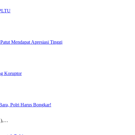
t PLTU
atut Mendapat Apresiasi Tinggi
ng Koruptor
Bara, Polri Harus Bongkar!
K),…