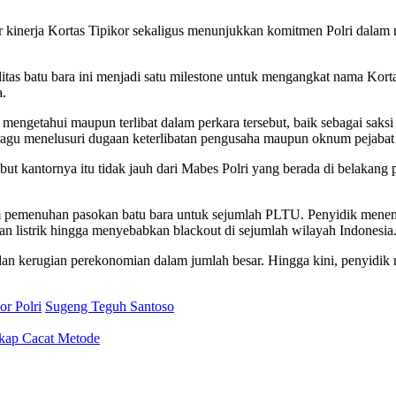
r kinerja Kortas Tipikor sekaligus menunjukkan komitmen Polri dalam
itas batu bara ini menjadi satu milestone untuk mengangkat nama Korta
a.
mengetahui maupun terlibat dalam perkara tersebut, baik sebagai saks
ragu menelusuri dugaan keterlibatan pengusaha maupun oknum pejabat 
ut kantornya itu tidak jauh dari Mabes Polri yang berada di belakan
 pemenuhan pasokan batu bara untuk sejumlah PLTU. Penyidik menemuk
n listrik hingga menyebabkan blackout di sejumlah wilayah Indonesia
n kerugian perekonomian dalam jumlah besar. Hingga kini, penyidik m
or Polri
Sugeng Teguh Santoso
gkap Cacat Metode