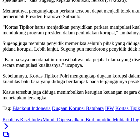
spektakuler,” kata Sugeng, kepada Koma.id, Selasa (7/7/2026).
Menurutnya, pengungkapan perkara tersebut dapat menjadi tolok uku
pemerintah Presiden Prabowo Subianto.
“Kortas Tipikor harus menjadikan penyidikan perkara manipulasi kual
mendukung program presiden dalam penindakan korupsi,” tambahny
Sugeng juga meminta penyidik memeriksa seluruh pihak yang diduga 
pidana korupsi. Lebih lanjut, Sugeng pun mendorong penyidik tidak 
“Karena saya mendapat informasi bahwa ada pejabat utama yang diseb
secara manipulasi kualitasnya,” ucapnya.
Sebelumnya, Kortas Tipikor Polri mengungkap dugaan korupsi dalam
kuantitas batu bara yang diduga berdampak pada terganggunya pasoka
Kasus tersebut juga diduga menimbulkan kerugian keuangan negara da
menetapkan tersangka.
Tag:
Blackout Indonesia
Dugaan Korupsi Batubara
IPW
Kortas Tipik
Kualitas Riset IndexMundi Dipersoalkan, Burhanuddin Muhtadi Un