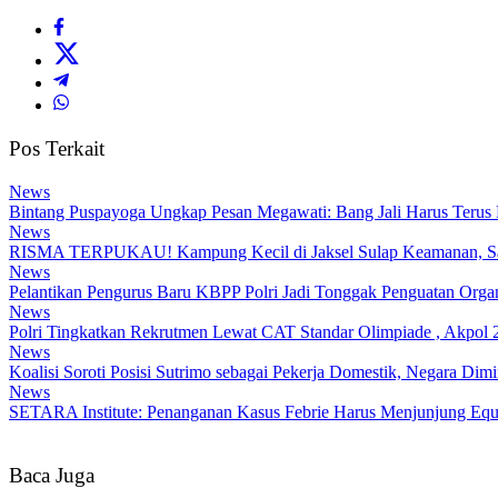
Pos Terkait
News
Bintang Puspayoga Ungkap Pesan Megawati: Bang Jali Harus Terus
News
RISMA TERPUKAU! Kampung Kecil di Jaksel Sulap Keamanan, Samp
News
Pelantikan Pengurus Baru KBPP Polri Jadi Tonggak Penguatan Organ
News
Polri Tingkatkan Rekrutmen Lewat CAT Standar Olimpiade , Akpol 2
News
Koalisi Soroti Posisi Sutrimo sebagai Pekerja Domestik, Negara Di
News
SETARA Institute: Penanganan Kasus Febrie Harus Menjunjung Equa
Baca Juga