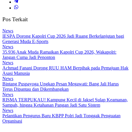
Pos Terkait
News
IESPA Dorong Kapolri Cup 2026 Jadi Ruang Berkelanjutan bagi
Generasi Muda E-Sports
News
35.936 Anak Muda Ramaikan Kapolri Cup 2026, Wakapolri:
Jangan Cuma Jadi Penonton
News
Achmad Fanani Dorong RUU HAM Berpihak pada Pemajuan Hak
Asasi Manusia
News
Bintang Puspayoga Ungkap Pesan Megawati: Bang Jali Harus
Terus Dipantau dan Dikembangkan
News
RISMA TERPUKAU! Kampung Kecil di Jaksel Sulap Keamanan,
Sampah, hingga Ketahanan Pangan Jadi Satu Sistem
News
Pelantikan Pengurus Baru KBPP Polri Jadi Tonggak Penguatan
Organisasi