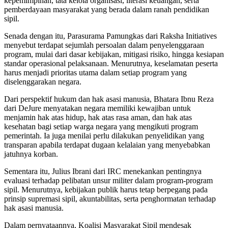
kepemimpinan, tata kelola organisasi, literasi keuangan, serta
pemberdayaan masyarakat yang berada dalam ranah pendidikan
sipil.
Senada dengan itu, Parasurama Pamungkas dari Raksha Initiatives
menyebut terdapat sejumlah persoalan dalam penyelenggaraan
program, mulai dari dasar kebijakan, mitigasi risiko, hingga kesiapan
standar operasional pelaksanaan. Menurutnya, keselamatan peserta
harus menjadi prioritas utama dalam setiap program yang
diselenggarakan negara.
Dari perspektif hukum dan hak asasi manusia, Bhatara Ibnu Reza
dari DeJure menyatakan negara memiliki kewajiban untuk
menjamin hak atas hidup, hak atas rasa aman, dan hak atas
kesehatan bagi setiap warga negara yang mengikuti program
pemerintah. Ia juga menilai perlu dilakukan penyelidikan yang
transparan apabila terdapat dugaan kelalaian yang menyebabkan
jatuhnya korban.
Sementara itu, Julius Ibrani dari IRC menekankan pentingnya
evaluasi terhadap pelibatan unsur militer dalam program-program
sipil. Menurutnya, kebijakan publik harus tetap berpegang pada
prinsip supremasi sipil, akuntabilitas, serta penghormatan terhadap
hak asasi manusia.
Dalam pernyataannya, Koalisi Masyarakat Sipil mendesak