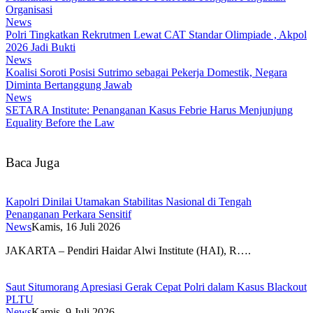
Organisasi
News
Polri Tingkatkan Rekrutmen Lewat CAT Standar Olimpiade , Akpol
2026 Jadi Bukti
News
Koalisi Soroti Posisi Sutrimo sebagai Pekerja Domestik, Negara
Diminta Bertanggung Jawab
News
SETARA Institute: Penanganan Kasus Febrie Harus Menjunjung
Equality Before the Law
Baca Juga
Kapolri Dinilai Utamakan Stabilitas Nasional di Tengah
Penanganan Perkara Sensitif
News
Kamis, 16 Juli 2026
JAKARTA – Pendiri Haidar Alwi Institute (HAI), R….
Saut Situmorang Apresiasi Gerak Cepat Polri dalam Kasus Blackout
PLTU
News
Kamis, 9 Juli 2026