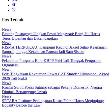
Pos Terkait
News
Bintang Puspayoga Ungkap Pesan Megawati: Bang Jali Harus
Terus Dipantau dan Dikembangkan
News
RISMA TERPUKAU! Kampung Kecil di Jaksel Sulap Keamanan,
Sampah, hingga Ketahanan Pangan Jadi Satu Sistem
News
Pelantikan Pengurus Baru KBPP Polri Jadi Tonggak Penguatan
Organisasi
News
Polri Tingkatkan Rekrutmen Lewat CAT Standar Olimpiade , Akpol
2026 Jadi Bukti
News
Koalisi Soroti Posisi Sutrimo sebagai Pekerja Domestik, Negara
Diminta Bertanggung Jawab
News
SETARA Institute: Penanganan Kasus Febrie Harus Menjunjung
Equality Before the Law