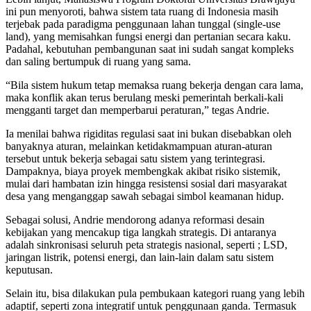
ini pun menyoroti, bahwa sistem tata ruang di Indonesia masih
terjebak pada paradigma penggunaan lahan tunggal (single-use
land), yang memisahkan fungsi energi dan pertanian secara kaku.
Padahal, kebutuhan pembangunan saat ini sudah sangat kompleks
dan saling bertumpuk di ruang yang sama.
“Bila sistem hukum tetap memaksa ruang bekerja dengan cara lama,
maka konflik akan terus berulang meski pemerintah berkali-kali
mengganti target dan memperbarui peraturan,” tegas Andrie.
Ia menilai bahwa rigiditas regulasi saat ini bukan disebabkan oleh
banyaknya aturan, melainkan ketidakmampuan aturan-aturan
tersebut untuk bekerja sebagai satu sistem yang terintegrasi.
Dampaknya, biaya proyek membengkak akibat risiko sistemik,
mulai dari hambatan izin hingga resistensi sosial dari masyarakat
desa yang menganggap sawah sebagai simbol keamanan hidup.
Sebagai solusi, Andrie mendorong adanya reformasi desain
kebijakan yang mencakup tiga langkah strategis. Di antaranya
adalah sinkronisasi seluruh peta strategis nasional, seperti ; LSD,
jaringan listrik, potensi energi, dan lain-lain dalam satu sistem
keputusan.
Selain itu, bisa dilakukan pula pembukaan kategori ruang yang lebih
adaptif, seperti zona integratif untuk penggunaan ganda. Termasuk