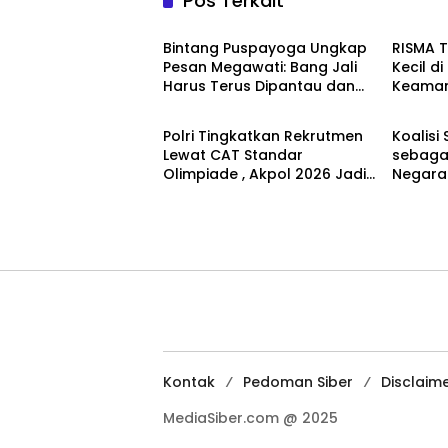
Pos Terkait
News
News
Bintang Puspayoga Ungkap
RISMA 
Pesan Megawati: Bang Jali
Kecil d
Harus Terus Dipantau dan
Keaman
News
News
Dikembangkan
Ketaha
Sistem
Polri Tingkatkan Rekrutmen
Koalisi 
Lewat CAT Standar
sebagai
Olimpiade , Akpol 2026 Jadi
Negara
Bukti
Bertan
Kontak
Pedoman Siber
Disclaim
MediaSiber.com @ 2025