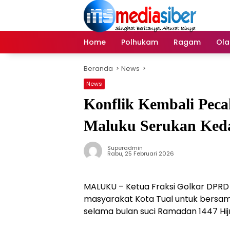
Langsung
ke
konten
Home
Polhukam
Ragam
Ola
Beranda
News
News
Konflik Kembali Pecah
Maluku Serukan Ked
Superadmin
Rabu, 25 Februari 2026
MALUKU – Ketua Fraksi Golkar DPRD 
masyarakat Kota Tual untuk bersa
selama bulan suci Ramadan 1447 Hijr