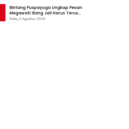
Pangan Jadi Satu Sistem
Bintang Puspayoga Ungkap Pesan
Megawati: Bang Jali Harus Terus
Dipantau dan Dikembangkan
Rabu, 5 Agustus 2026