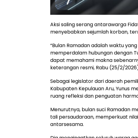
Aksi saling serang antarawarga Fi
menyebabkan sejumlah korban, term
“Bulan Ramadan adalah waktu yang 
memperdalam hubungan dengan Tuh
dapat memahami makna sebenarnya d
keterangan resmi, Rabu (25/2/2026)
Sebagai legislator dari daerah pemi
Kabupaten Kepulauan Aru, Yunus m
ruang refleksi dan penguatan harmo
Menurutnya, bulan suci Ramadan m
tali persaudaraan, memperkuat nilai
antarsesama.
Dia mengingatkan seluruh warga ag