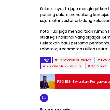
Selanjutnya dia juga mengingatkan 
penting dalam mendukung kemajuan da
sejumlah investor di bidang kelauta
Kota Tual juga menjadi tuan rumah
strategis nasional yang digagas Ke
Peletakan batu pertama pembangun
Lebetawi, Kecamatan Dullah Utara.
Tag:
Bentrokan di Fidatan
Ketua
Kondusifitas Kota Tual
Kota Tual
FGD BNN Tekankan Pengawasan 