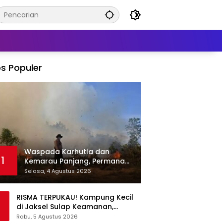
s Populer
Waspada Karhutla dan
1
Kemarau Panjang, Permana
Irmansyah Tekankan Mitigasi
Selasa, 4 Agustus 2026
Berbasis Komunitas
RISMA TERPUKAU! Kampung Kecil
di Jaksel Sulap Keamanan,
Sampah, hingga Ketahanan
Rabu, 5 Agustus 2026