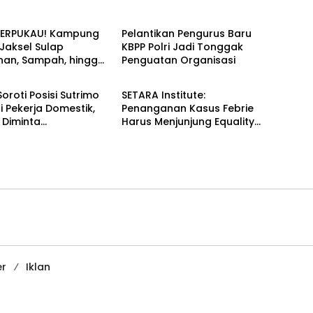
News
TERPUKAU! Kampung
Pelantikan Pengurus Baru
i Jaksel Sulap
KBPP Polri Jadi Tonggak
an, Sampah, hingga
Penguatan Organisasi
News
nan Pangan Jadi Satu
Soroti Posisi Sutrimo
SETARA Institute:
 Pekerja Domestik,
Penanganan Kasus Febrie
 Diminta
Harus Menjunjung Equality
ggung Jawab
Before the Law
er
Iklan