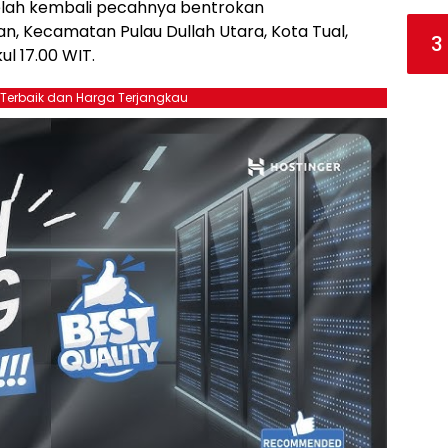
elah kembali pecahnya bentrokan
n, Kecamatan Pulau Dullah Utara, Kota Tual,
3
l 17.00 WIT.
 Terbaik dan Harga Terjangkau