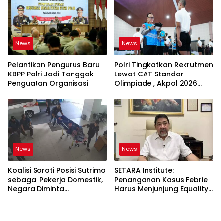
News
News
Pelantikan Pengurus Baru
Polri Tingkatkan Rekrutmen
KBPP Polri Jadi Tonggak
Lewat CAT Standar
Penguatan Organisasi
Olimpiade , Akpol 2026
Jadi Bukti
News
News
Koalisi Soroti Posisi Sutrimo
SETARA Institute:
sebagai Pekerja Domestik,
Penanganan Kasus Febrie
Negara Diminta
Harus Menjunjung Equality
Bertanggung Jawab
Before the Law