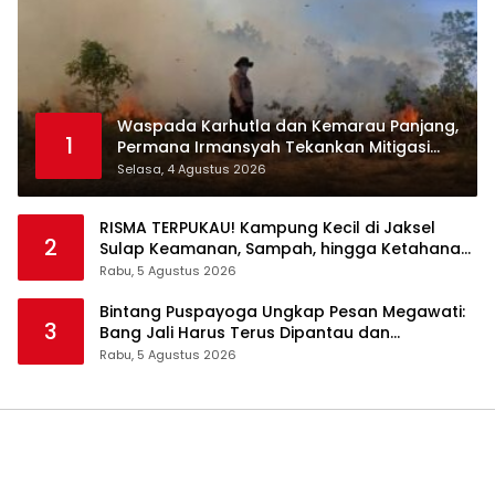
Waspada Karhutla dan Kemarau Panjang,
1
Permana Irmansyah Tekankan Mitigasi
Berbasis Komunitas
Selasa, 4 Agustus 2026
RISMA TERPUKAU! Kampung Kecil di Jaksel
2
Sulap Keamanan, Sampah, hingga Ketahanan
Pangan Jadi Satu Sistem
Rabu, 5 Agustus 2026
Bintang Puspayoga Ungkap Pesan Megawati:
3
Bang Jali Harus Terus Dipantau dan
Dikembangkan
Rabu, 5 Agustus 2026