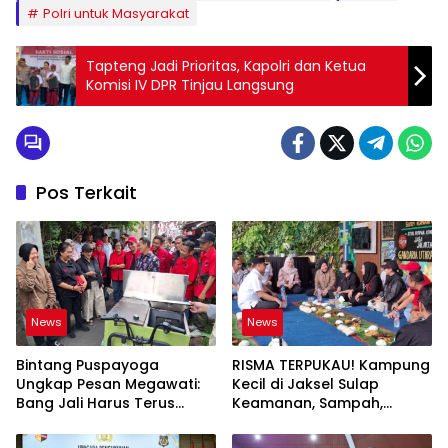
Polri untuk Masyarakat
Tapteng Jadi Prioritas, Kapolri dan Ketua
Komisi IV DPR Tinjau Langsung
Pos Terkait
News
News
Bintang Puspayoga
RISMA TERPUKAU! Kampung
Ungkap Pesan Megawati:
Kecil di Jaksel Sulap
Bang Jali Harus Terus
Keamanan, Sampah,
Dipantau dan
hingga Ketahanan Pangan
Dikembangkan
Jadi Satu Sistem