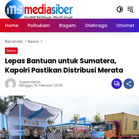
Langsung
ke
konten
Home
Polhukam
Ragam
Olahraga
Otomatif
Beranda
News
News
Lepas Bantuan untuk Sumatera,
Kapolri Pastikan Distribusi Merata
Superadmin
Minggu, 15 Februari 2026