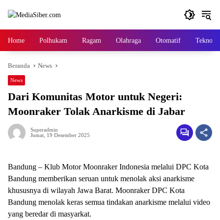
Langsung
ke
konten
Home
Polhukam
Ragam
Olahraga
Otomatif
Tekno
Beranda
News
News
Dari Komunitas Motor untuk Negeri:
Moonraker Tolak Anarkisme di Jabar
Superadmin
Jumat, 19 Desember 2025
Bandung – Klub Motor Moonraker Indonesia melalui DPC Kota
Bandung memberikan seruan untuk menolak aksi anarkisme
khususnya di wilayah Jawa Barat. Moonraker DPC Kota
Bandung menolak keras semua tindakan anarkisme melalui video
yang beredar di masyarkat.