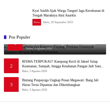
Kyai Saidih Ajak Warga Tangsel Jaga Kerukunan di
Tengah Maraknya Aksi Anarkis
News
Sabtu, 20 September 2025
Pos Populer
Waspada Karhutla dan Kemarau Panjang, Permana
1
Irmansyah Tekankan Mitigasi Berbasis Komunitas
Selasa, 4 Agustus 2026
RISMA TERPUKAU! Kampung Kecil di Jaksel Sulap
2
Keamanan, Sampah, hingga Ketahanan Pangan Jadi Satu
Sistem
Rabu, 5 Agustus 2026
Bintang Puspayoga Ungkap Pesan Megawati: Bang Jali
3
Harus Terus Dipantau dan Dikembangkan
Rabu, 5 Agustus 2026