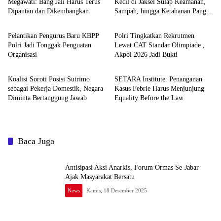
Megawati: Bang Jali Harus Terus
Kecil di Jaksel Sulap Keamanan,
Dipantau dan Dikembangkan
Sampah, hingga Ketahanan Pangan
News
News
Jadi Satu Sistem
Pelantikan Pengurus Baru KBPP
Polri Tingkatkan Rekrutmen
Polri Jadi Tonggak Penguatan
Lewat CAT Standar Olimpiade ,
Organisasi
Akpol 2026 Jadi Bukti
News
News
Koalisi Soroti Posisi Sutrimo
SETARA Institute: Penanganan
sebagai Pekerja Domestik, Negara
Kasus Febrie Harus Menjunjung
Diminta Bertanggung Jawab
Equality Before the Law
Baca Juga
Antisipasi Aksi Anarkis, Forum Ormas Se-Jabar
Ajak Masyarakat Bersatu
News
Kamis, 18 Desember 2025