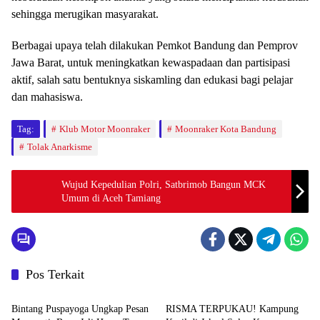
sehingga merugikan masyarakat.
Berbagai upaya telah dilakukan Pemkot Bandung dan Pemprov
Jawa Barat, untuk meningkatkan kewaspadaan dan partisipasi
aktif, salah satu bentuknya siskamling dan edukasi bagi pelajar
dan mahasiswa.
Tag:
Klub Motor Moonraker
Moonraker Kota Bandung
Tolak Anarkisme
Wujud Kepedulian Polri, Satbrimob Bangun MCK
Umum di Aceh Tamiang
Pos Terkait
News
News
Bintang Puspayoga Ungkap Pesan
RISMA TERPUKAU! Kampung