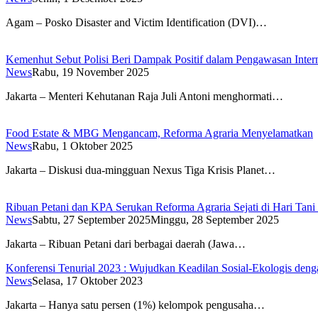
Agam – Posko Disaster and Victim Identification (DVI)…
Kemenhut Sebut Polisi Beri Dampak Positif dalam Pengawasan Inter
News
Rabu, 19 November 2025
Jakarta – Menteri Kehutanan Raja Juli Antoni menghormati…
Food Estate & MBG Mengancam, Reforma Agraria Menyelamatkan
News
Rabu, 1 Oktober 2025
Jakarta – Diskusi dua-mingguan Nexus Tiga Krisis Planet…
Ribuan Petani dan KPA Serukan Reforma Agraria Sejati di Hari Tani
News
Sabtu, 27 September 2025
Minggu, 28 September 2025
Jakarta – Ribuan Petani dari berbagai daerah (Jawa…
Konferensi Tenurial 2023 : Wujudkan Keadilan Sosial-Ekologis de
News
Selasa, 17 Oktober 2023
Jakarta – Hanya satu persen (1%) kelompok pengusaha…