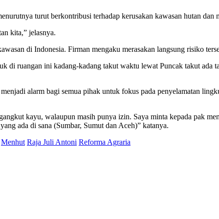
 menurutnya turut berkontribusi terhadap kerusakan kawasan hutan dan
an kita,” jelasnya.
wasan di Indonesia. Firman mengaku merasakan langsung risiko terseb
 di ruangan ini kadang-kadang takut waktu lewat Puncak takut ada tana
 menjadi alarm bagi semua pihak untuk fokus pada penyelamatan ling
angkut kayu, walaupun masih punya izin. Saya minta kepada pak menter
at yang ada di sana (Sumbar, Sumut dan Aceh)” katanya.
Menhut
Raja Juli Antoni
Reforma Agraria