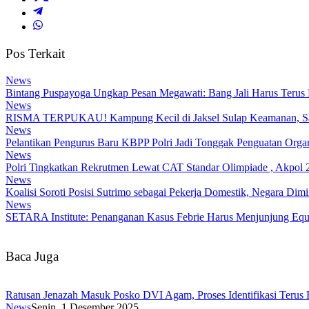
Pos Terkait
News
Bintang Puspayoga Ungkap Pesan Megawati: Bang Jali Harus Terus
News
RISMA TERPUKAU! Kampung Kecil di Jaksel Sulap Keamanan, Samp
News
Pelantikan Pengurus Baru KBPP Polri Jadi Tonggak Penguatan Organ
News
Polri Tingkatkan Rekrutmen Lewat CAT Standar Olimpiade , Akpol 2
News
Koalisi Soroti Posisi Sutrimo sebagai Pekerja Domestik, Negara Di
News
SETARA Institute: Penanganan Kasus Febrie Harus Menjunjung Equa
Baca Juga
Ratusan Jenazah Masuk Posko DVI Agam, Proses Identifikasi Terus 
News
Senin, 1 Desember 2025