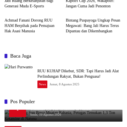
Jadi Ruang Berkelanjutan bagi
Kapolri Cup 2026, Wakapolri:
Generasi Muda E-Sports
Jangan Cuma Jadi Penonton
News
News
Achmad Fanani Dorong RUU
Bintang Puspayoga Ungkap Pesan
HAM Berpihak pada Pemajuan
Megawati: Bang Jali Harus Terus
Hak Asasi Manusia
Dipantau dan Dikembangkan
Baca Juga
RUU KUHAP Dikebut, SDR: Tapi Harus Jadi Alat
Perlindungan Rakyat, Bukan Penguasa!
News
Jumat, 8 Agustus 2025
Pos Populer
Kapal King Sun Bawa Muatan Rahasia, Petugas
1
Temukan 1,3 Ton Ketamine di Natuna
Senin, 10 Agustus 2026