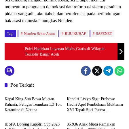
momentum penguatan demokrasi dan reformasi sistem peradilan
pidana yang adil, akuntabel, dan berorientasi pada perlindungan
hak asasi manusia.” pungkas Nenden.
Tag:
Nenden Sekar Arum
RUU KUHAP
SAFENET
Polri Hadirkan Layanan Medis Gratis di Wilayah
Terisolir Banjir Aceh
Pos Terkait
News
News
Kapal King Sun Bawa Muatan
Kapolri Listyo Sigit Prabowo
Rahasia, Petugas Temukan 1,3 Ton
Hadiri Apel Pembukaan Muktamar
Ketamine di Natuna
XVI Tapak Suci Putera
News
News
Muhammadiyah
IESPA Dorong Kapolri Cup 2026
35.936 Anak Muda Ramaikan