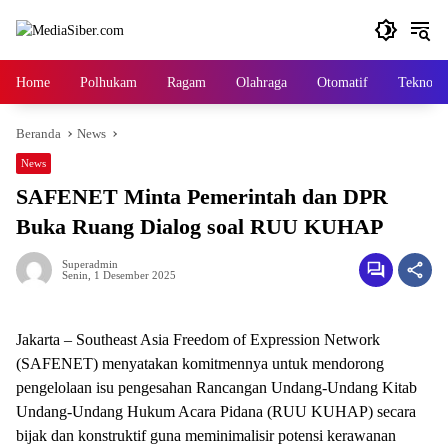
Langsung
ke
konten
Home
Polhukam
Ragam
Olahraga
Otomatif
Tekno
Beranda
News
News
SAFENET Minta Pemerintah dan DPR
Buka Ruang Dialog soal RUU KUHAP
Superadmin
Senin, 1 Desember 2025
Jakarta – Southeast Asia Freedom of Expression Network
(SAFENET) menyatakan komitmennya untuk mendorong
pengelolaan isu pengesahan Rancangan Undang-Undang Kitab
Undang-Undang Hukum Acara Pidana (RUU KUHAP) secara
bijak dan konstruktif guna meminimalisir potensi kerawanan