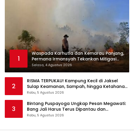
Waspada Karhutla dan Kemarau Panjang,
1
Permana Irmansyah Tekankan Mitigasi
Berbasis Komunitas
Selasa, 4 Agustus 2026
RISMA TERPUKAU! Kampung Kecil di Jaksel
2
Sulap Keamanan, Sampah, hingga Ketahanan
Pangan Jadi Satu Sistem
Rabu, 5 Agustus 2026
Bintang Puspayoga Ungkap Pesan Megawati:
3
Bang Jali Harus Terus Dipantau dan
Dikembangkan
Rabu, 5 Agustus 2026