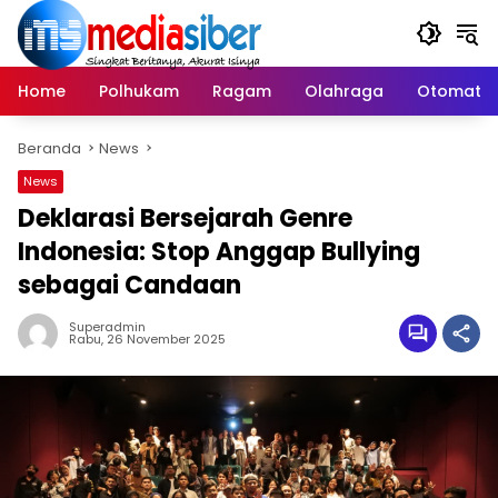
Langsung
ke
konten
Home
Polhukam
Ragam
Olahraga
Otomatif
Beranda
News
News
Deklarasi Bersejarah Genre
Indonesia: Stop Anggap Bullying
sebagai Candaan
Superadmin
Rabu, 26 November 2025