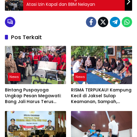
Atasi Izin Kapal dan BBM Nelayan
Pos Terkait
News
News
Bintang Puspayoga
RISMA TERPUKAU! Kampung
Ungkap Pesan Megawati:
Kecil di Jaksel Sulap
Bang Jali Harus Terus
Keamanan, Sampah,
Dipantau dan
hingga Ketahanan Pangan
Dikembangkan
Jadi Satu Sistem