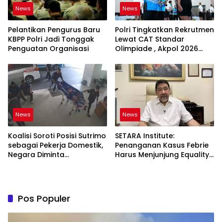
News
News
Pelantikan Pengurus Baru
Polri Tingkatkan Rekrutmen
KBPP Polri Jadi Tonggak
Lewat CAT Standar
Penguatan Organisasi
Olimpiade , Akpol 2026
Jadi Bukti
News
News
Koalisi Soroti Posisi Sutrimo
SETARA Institute:
sebagai Pekerja Domestik,
Penanganan Kasus Febrie
Negara Diminta
Harus Menjunjung Equality
Bertanggung Jawab
Before the Law
Pos Populer