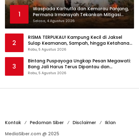
Waspada Karhutla dan Kemarau Panjang,
1
Permana Irmansyah Tekankan Mitigasi
Berbasis Komunitas
Selasa, 4 Agustus 2026
RISMA TERPUKAU! Kampung Kecil di Jaksel
2
Sulap Keamanan, Sampah, hingga Ketahanan
Pangan Jadi Satu Sistem
Rabu, 5 Agustus 2026
Bintang Puspayoga Ungkap Pesan Megawati:
3
Bang Jali Harus Terus Dipantau dan
Dikembangkan
Rabu, 5 Agustus 2026
Kontak
Pedoman Siber
Disclaimer
Iklan
MediaSiber.com @ 2025