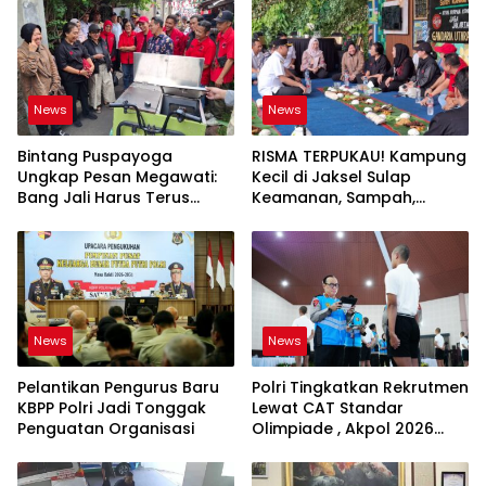
News
News
Bintang Puspayoga
RISMA TERPUKAU! Kampung
Ungkap Pesan Megawati:
Kecil di Jaksel Sulap
Bang Jali Harus Terus
Keamanan, Sampah,
Dipantau dan
hingga Ketahanan Pangan
Dikembangkan
Jadi Satu Sistem
News
News
Pelantikan Pengurus Baru
Polri Tingkatkan Rekrutmen
KBPP Polri Jadi Tonggak
Lewat CAT Standar
Penguatan Organisasi
Olimpiade , Akpol 2026
Jadi Bukti