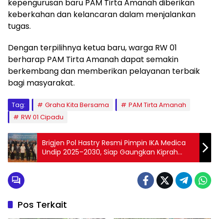
kepengurusan baru PAM Tirta Amanah diberikan
keberkahan dan kelancaran dalam menjalankan
tugas.
Dengan terpilihnya ketua baru, warga RW 01
berharap PAM Tirta Amanah dapat semakin
berkembang dan memberikan pelayanan terbaik
bagi masyarakat.
Tag:
Graha Kita Bersama
PAM Tirta Amanah
RW 01 Cipadu
Brigjen Pol Hastry Resmi Pimpin IKA Medica
Undip 2025–2030, Siap Gaungkan Kiprah
Alumni FK Undip
Pos Terkait