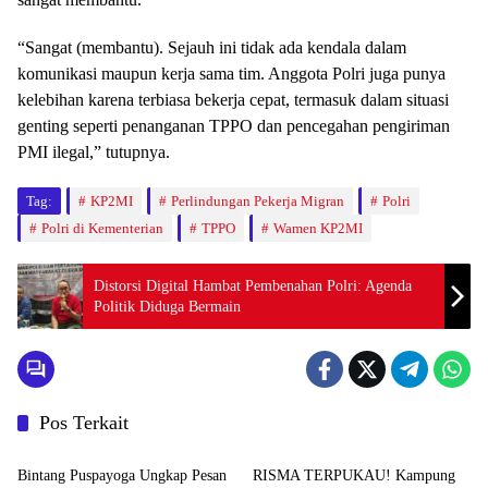
“Sangat (membantu). Sejauh ini tidak ada kendala dalam
komunikasi maupun kerja sama tim. Anggota Polri juga punya
kelebihan karena terbiasa bekerja cepat, termasuk dalam situasi
genting seperti penanganan TPPO dan pencegahan pengiriman
PMI ilegal,” tutupnya.
Tag:
KP2MI
Perlindungan Pekerja Migran
Polri
Polri di Kementerian
TPPO
Wamen KP2MI
Distorsi Digital Hambat Pembenahan Polri: Agenda
Politik Diduga Bermain
Pos Terkait
News
News
Bintang Puspayoga Ungkap Pesan
RISMA TERPUKAU! Kampung