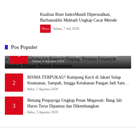
Kualitas Riset IndexMundi Dipersoalkan,
Burhanuddin Muhtadi Ungkap Cacat Metode
News
Selasa, 7 Juli 2026
Pos Populer
Waspada Karhutla dan Kemarau Panjang, Permana
1
Irmansyah Tekankan Mitigasi Berbasis Komunitas
Selasa, 4 Agustus 2026
RISMA TERPUKAU! Kampung Kecil di Jaksel Sulap
2
Keamanan, Sampah, hingga Ketahanan Pangan Jadi Satu
Sistem
Rabu, 5 Agustus 2026
Bintang Puspayoga Ungkap Pesan Megawati: Bang Jali
3
Harus Terus Dipantau dan Dikembangkan
Rabu, 5 Agustus 2026