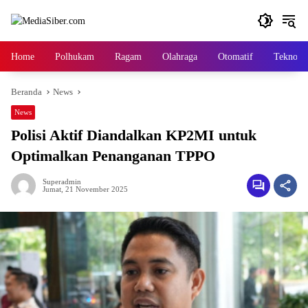
Langsung
ke
konten
Home
Polhukam
Ragam
Olahraga
Otomatif
Tekno
Beranda
News
News
Polisi Aktif Diandalkan KP2MI untuk
Optimalkan Penanganan TPPO
Superadmin
Jumat, 21 November 2025