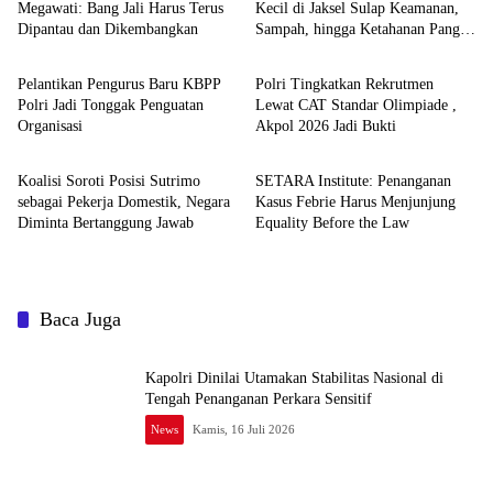
Megawati: Bang Jali Harus Terus
Kecil di Jaksel Sulap Keamanan,
Dipantau dan Dikembangkan
Sampah, hingga Ketahanan Pangan
News
News
Jadi Satu Sistem
Pelantikan Pengurus Baru KBPP
Polri Tingkatkan Rekrutmen
Polri Jadi Tonggak Penguatan
Lewat CAT Standar Olimpiade ,
Organisasi
Akpol 2026 Jadi Bukti
News
News
Koalisi Soroti Posisi Sutrimo
SETARA Institute: Penanganan
sebagai Pekerja Domestik, Negara
Kasus Febrie Harus Menjunjung
Diminta Bertanggung Jawab
Equality Before the Law
Baca Juga
Kapolri Dinilai Utamakan Stabilitas Nasional di
Tengah Penanganan Perkara Sensitif
News
Kamis, 16 Juli 2026