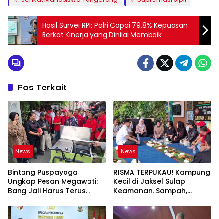
Hasil Survei RPI: Polri Capai 79,8% Kepuasan
Berkat Kinerja yang Dinilai Membaik
Pos Terkait
News
News
Bintang Puspayoga
RISMA TERPUKAU! Kampung
Ungkap Pesan Megawati:
Kecil di Jaksel Sulap
Bang Jali Harus Terus
Keamanan, Sampah,
Dipantau dan
hingga Ketahanan Pangan
Dikembangkan
Jadi Satu Sistem