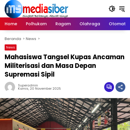
Langsung
ke
konten
Home
Polhukam
Ragam
Olahraga
Otomatif
Beranda
News
News
Mahasiswa Tangsel Kupas Ancaman
Militerisasi dan Masa Depan
Supremasi Sipil
Superadmin
Kamis, 20 November 2025