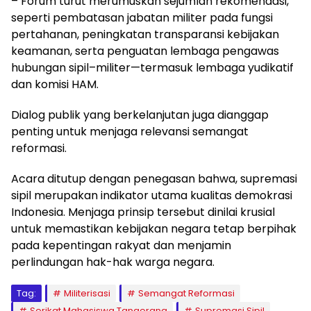
– Forum turut merumuskan sejumlah rekomendasi,
seperti pembatasan jabatan militer pada fungsi
pertahanan, peningkatan transparansi kebijakan
keamanan, serta penguatan lembaga pengawas
hubungan sipil–militer—termasuk lembaga yudikatif
dan komisi HAM.
Dialog publik yang berkelanjutan juga dianggap
penting untuk menjaga relevansi semangat
reformasi.
Acara ditutup dengan penegasan bahwa, supremasi
sipil merupakan indikator utama kualitas demokrasi
Indonesia. Menjaga prinsip tersebut dinilai krusial
untuk memastikan kebijakan negara tetap berpihak
pada kepentingan rakyat dan menjamin
perlindungan hak-hak warga negara.
Tag:
Militerisasi
Semangat Reformasi
Serikat Mahasiswa Tangerang
Supremasi Sipil