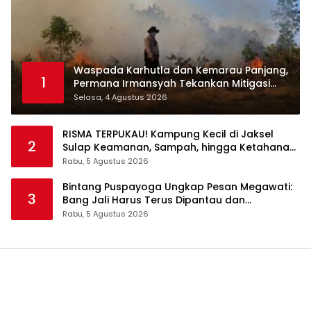
Waspada Karhutla dan Kemarau Panjang,
1
Permana Irmansyah Tekankan Mitigasi
Berbasis Komunitas
Selasa, 4 Agustus 2026
RISMA TERPUKAU! Kampung Kecil di Jaksel
2
Sulap Keamanan, Sampah, hingga Ketahanan
Pangan Jadi Satu Sistem
Rabu, 5 Agustus 2026
Bintang Puspayoga Ungkap Pesan Megawati:
3
Bang Jali Harus Terus Dipantau dan
Dikembangkan
Rabu, 5 Agustus 2026