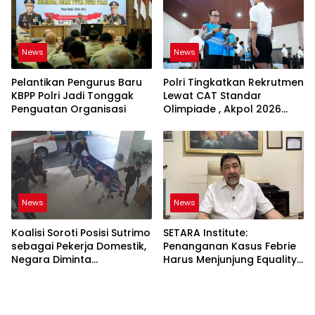
News
News
Pelantikan Pengurus Baru
Polri Tingkatkan Rekrutmen
KBPP Polri Jadi Tonggak
Lewat CAT Standar
Penguatan Organisasi
Olimpiade , Akpol 2026
Jadi Bukti
News
News
Koalisi Soroti Posisi Sutrimo
SETARA Institute:
sebagai Pekerja Domestik,
Penanganan Kasus Febrie
Negara Diminta
Harus Menjunjung Equality
Bertanggung Jawab
Before the Law