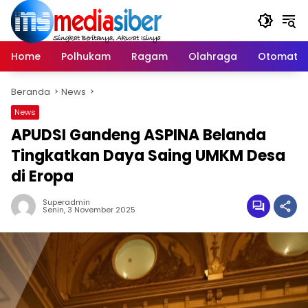
Langsung
ke
konten
Home
Polhukam
Ragam
Olahraga
Otomatif
Beranda
News
News
APUDSI Gandeng ASPINA Belanda
Tingkatkan Daya Saing UMKM Desa
di Eropa
Superadmin
Senin, 3 November 2025