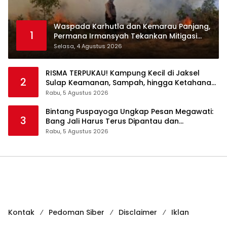
Waspada Karhutla dan Kemarau Panjang,
1
Permana Irmansyah Tekankan Mitigasi
Berbasis Komunitas
Selasa, 4 Agustus 2026
RISMA TERPUKAU! Kampung Kecil di Jaksel
2
Sulap Keamanan, Sampah, hingga Ketahanan
Pangan Jadi Satu Sistem
Rabu, 5 Agustus 2026
Bintang Puspayoga Ungkap Pesan Megawati:
3
Bang Jali Harus Terus Dipantau dan
Dikembangkan
Rabu, 5 Agustus 2026
Kontak
Pedoman Siber
Disclaimer
Iklan