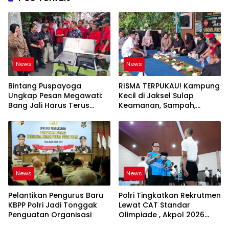
News
News
Bintang Puspayoga
RISMA TERPUKAU! Kampung
Ungkap Pesan Megawati:
Kecil di Jaksel Sulap
Bang Jali Harus Terus
Keamanan, Sampah,
Dipantau dan
hingga Ketahanan Pangan
Dikembangkan
Jadi Satu Sistem
News
News
Pelantikan Pengurus Baru
Polri Tingkatkan Rekrutmen
KBPP Polri Jadi Tonggak
Lewat CAT Standar
Penguatan Organisasi
Olimpiade , Akpol 2026
Jadi Bukti