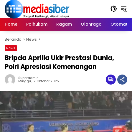
Langsung
ke
konten
Home
Polhukam
Ragam
Olahraga
Otomatif
Beranda
News
News
Bripda Aprilia Ukir Prestasi Dunia,
Polri Apresiasi Kemenangan
Superadmin
Minggu, 12 Oktober 2025