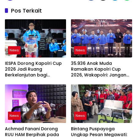
Pos Terkait
News
News
IESPA Dorong Kapolri Cup
35.936 Anak Muda
2026 Jadi Ruang
Ramaikan Kapolri Cup
Berkelanjutan bagi
2026, Wakapolri: Jangan
Generasi Muda E-Sports
Cuma Jadi Penonton
News
News
Achmad Fanani Dorong
Bintang Puspayoga
RUU HAM Berpihak pada
Ungkap Pesan Megawati: