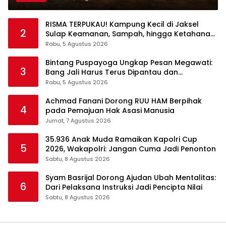
RISMA TERPUKAU! Kampung Kecil di Jaksel
2
Sulap Keamanan, Sampah, hingga Ketahanan
Pangan Jadi Satu Sistem
Rabu, 5 Agustus 2026
Bintang Puspayoga Ungkap Pesan Megawati:
3
Bang Jali Harus Terus Dipantau dan
Dikembangkan
Rabu, 5 Agustus 2026
Achmad Fanani Dorong RUU HAM Berpihak
4
pada Pemajuan Hak Asasi Manusia
Jumat, 7 Agustus 2026
35.936 Anak Muda Ramaikan Kapolri Cup
5
2026, Wakapolri: Jangan Cuma Jadi Penonton
Sabtu, 8 Agustus 2026
Syam Basrijal Dorong Ajudan Ubah Mentalitas:
6
Dari Pelaksana Instruksi Jadi Pencipta Nilai
Sabtu, 8 Agustus 2026