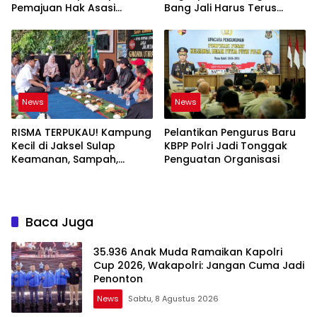
Pemajuan Hak Asasi
Bang Jali Harus Terus
Manusia
Dipantau dan
Dikembangkan
News
News
RISMA TERPUKAU! Kampung
Pelantikan Pengurus Baru
Kecil di Jaksel Sulap
KBPP Polri Jadi Tonggak
Keamanan, Sampah,
Penguatan Organisasi
hingga Ketahanan Pangan
Jadi Satu Sistem
Baca Juga
35.936 Anak Muda Ramaikan Kapolri
Cup 2026, Wakapolri: Jangan Cuma Jadi
Penonton
News
Sabtu, 8 Agustus 2026