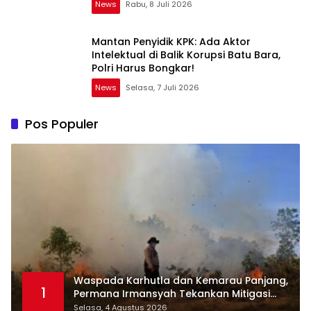
News
Rabu, 8 Juli 2026
Mantan Penyidik KPK: Ada Aktor
Intelektual di Balik Korupsi Batu Bara,
Polri Harus Bongkar!
News
Selasa, 7 Juli 2026
Pos Populer
Waspada Karhutla dan Kemarau Panjang,
1
Permana Irmansyah Tekankan Mitigasi
Berbasis Komunitas
Selasa, 4 Agustus 2026