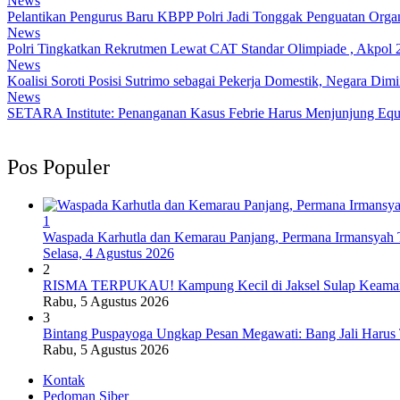
News
Pelantikan Pengurus Baru KBPP Polri Jadi Tonggak Penguatan Organ
News
Polri Tingkatkan Rekrutmen Lewat CAT Standar Olimpiade , Akpol 2
News
Koalisi Soroti Posisi Sutrimo sebagai Pekerja Domestik, Negara Di
News
SETARA Institute: Penanganan Kasus Febrie Harus Menjunjung Equa
Pos Populer
1
Waspada Karhutla dan Kemarau Panjang, Permana Irmansyah T
Selasa, 4 Agustus 2026
2
RISMA TERPUKAU! Kampung Kecil di Jaksel Sulap Keamanan
Rabu, 5 Agustus 2026
3
Bintang Puspayoga Ungkap Pesan Megawati: Bang Jali Harus
Rabu, 5 Agustus 2026
Kontak
Pedoman Siber