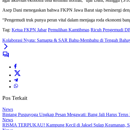
agar aktivitas ekonomi bisa kembali normal,” ujar Dani, Minggu (5/1
Asep Dani menegaskan bahwa FKPN Jawa Barat siap bersinergi dengan
“Pengemudi truk punya peran vital dalam menjaga roda ekonomi bangsa
Tag:
Ketua FKPN Jabar
Pemulihan Kamtibmas
Ricuh Pengemudi D
Kolaborasi Nyata: Samapta & SAR Bahu-Membahu di Tengah Baha
Pos Terkait
News
Bintang Puspayoga Ungkap Pesan Megawati: Bang Jali Harus Terus
News
RISMA TERPUKAU! Kampung Kecil di Jaksel Sulap Keamanan, Samp