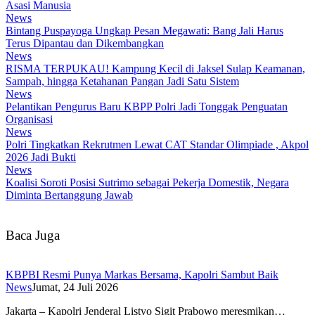
Asasi Manusia
News
Bintang Puspayoga Ungkap Pesan Megawati: Bang Jali Harus
Terus Dipantau dan Dikembangkan
News
RISMA TERPUKAU! Kampung Kecil di Jaksel Sulap Keamanan,
Sampah, hingga Ketahanan Pangan Jadi Satu Sistem
News
Pelantikan Pengurus Baru KBPP Polri Jadi Tonggak Penguatan
Organisasi
News
Polri Tingkatkan Rekrutmen Lewat CAT Standar Olimpiade , Akpol
2026 Jadi Bukti
News
Koalisi Soroti Posisi Sutrimo sebagai Pekerja Domestik, Negara
Diminta Bertanggung Jawab
Baca Juga
KBPBI Resmi Punya Markas Bersama, Kapolri Sambut Baik
News
Jumat, 24 Juli 2026
Jakarta – Kapolri Jenderal Listyo Sigit Prabowo meresmikan…