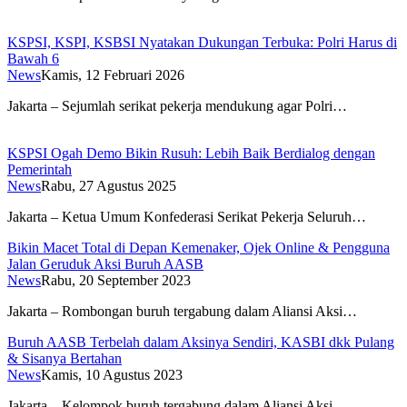
KSPSI, KSPI, KSBSI Nyatakan Dukungan Terbuka: Polri Harus di
Bawah 6
News
Kamis, 12 Februari 2026
Jakarta – Sejumlah serikat pekerja mendukung agar Polri…
KSPSI Ogah Demo Bikin Rusuh: Lebih Baik Berdialog dengan
Pemerintah
News
Rabu, 27 Agustus 2025
Jakarta – Ketua Umum Konfederasi Serikat Pekerja Seluruh…
Bikin Macet Total di Depan Kemenaker, Ojek Online & Pengguna
Jalan Geruduk Aksi Buruh AASB
News
Rabu, 20 September 2023
Jakarta – Rombongan buruh tergabung dalam Aliansi Aksi…
Buruh AASB Terbelah dalam Aksinya Sendiri, KASBI dkk Pulang
& Sisanya Bertahan
News
Kamis, 10 Agustus 2023
Jakarta – Kelompok buruh tergabung dalam Aliansi Aksi…