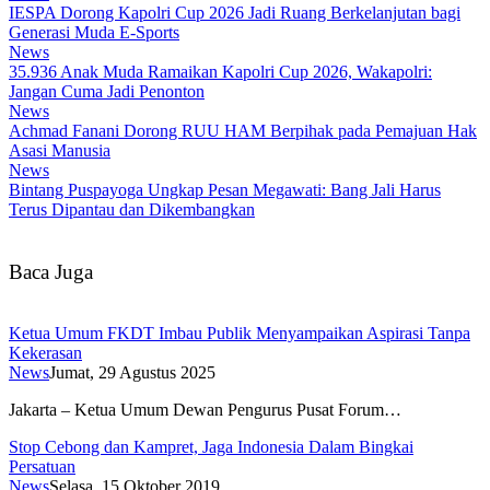
IESPA Dorong Kapolri Cup 2026 Jadi Ruang Berkelanjutan bagi
Generasi Muda E-Sports
News
35.936 Anak Muda Ramaikan Kapolri Cup 2026, Wakapolri:
Jangan Cuma Jadi Penonton
News
Achmad Fanani Dorong RUU HAM Berpihak pada Pemajuan Hak
Asasi Manusia
News
Bintang Puspayoga Ungkap Pesan Megawati: Bang Jali Harus
Terus Dipantau dan Dikembangkan
Baca Juga
Ketua Umum FKDT Imbau Publik Menyampaikan Aspirasi Tanpa
Kekerasan
News
Jumat, 29 Agustus 2025
Jakarta – Ketua Umum Dewan Pengurus Pusat Forum…
Stop Cebong dan Kampret, Jaga Indonesia Dalam Bingkai
Persatuan
News
Selasa, 15 Oktober 2019