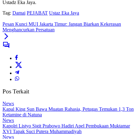
Ustadz Eka Jaya.
Tag:
Damai
PEJABAT
Ustaz Eka Jaya
Pesan Kunci MUI Jakarta Timur: Jangan Biarkan Kekerasan
Menghancurkan Persatuan
Pos Terkait
News
Kapal King Sun Bawa Muatan Rahasia, Petugas Temukan 1,3 Ton
Ketamine di Natuna
News
Kapolri Listyo Sigit Prabowo Hadiri Apel Pembukaan Muktamar
XVI Tapak Suci Putera Muhammadiyah
News