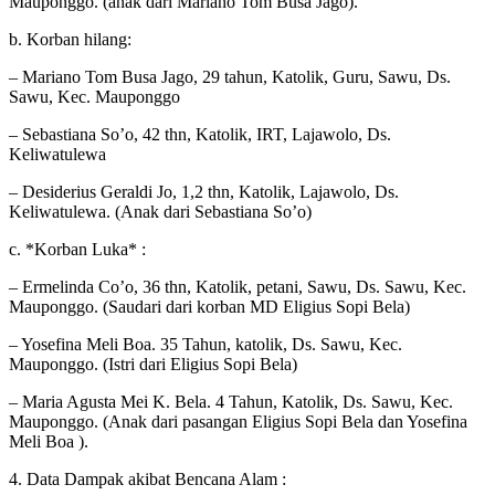
Mauponggo. (anak dari Mariano Tom Busa Jago).
b. Korban hilang:
– Mariano Tom Busa Jago, 29 tahun, Katolik, Guru, Sawu, Ds.
Sawu, Kec. Mauponggo
– Sebastiana So’o, 42 thn, Katolik, IRT, Lajawolo, Ds.
Keliwatulewa
– Desiderius Geraldi Jo, 1,2 thn, Katolik, Lajawolo, Ds.
Keliwatulewa. (Anak dari Sebastiana So’o)
c. *Korban Luka* :
– Ermelinda Co’o, 36 thn, Katolik, petani, Sawu, Ds. Sawu, Kec.
Mauponggo. (Saudari dari korban MD Eligius Sopi Bela)
– Yosefina Meli Boa. 35 Tahun, katolik, Ds. Sawu, Kec.
Mauponggo. (Istri dari Eligius Sopi Bela)
– Maria Agusta Mei K. Bela. 4 Tahun, Katolik, Ds. Sawu, Kec.
Mauponggo. (Anak dari pasangan Eligius Sopi Bela dan Yosefina
Meli Boa ).
4. Data Dampak akibat Bencana Alam :