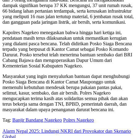
dampak signifikan berupa 37 KK mengungsi, 37 unit rumah rusak,
66 bidang lahan pertanian terdampak, serta kerusakan infrastruktur
yang meliputi 16 ruas jalan tertutup material, 6 jembatan rusak total,
dan gangguan pada jaringan listrik, air bersih, serta komunikasi.
Kapolres Nagekeo menegaskan bahwa hingga hari ketiga ini,
pendataan masih terus dilaksanakan untuk memastikan kerugian
yang dialami pasca bencana. Telah didirikan Posko Siaga Bencana
terpadu yang berpusat di Kantor Camat sebagai Posko Komando
Darurat. Posko tersebut telah menerima bantuan sembako dari BRI
Cabang Bajawa dan mengoperasikan Dapur Umum dari
Kementerian Sosial Kabupaten Nagekeo.
Masyarakat yang ingin menyalurkan bantuan dapat menghubungi
Posko Siaga Bencana di Kantor Camat Mauponggo untuk
memenuhi kebutuhan mendesak berupa pakaian pantas pakai,
selimut, kasur, sembako, dan air bersih. Polres Nagekeo
mengucapkan terima kasih atas solidaritas semua pihak dan akan
terus bekerja sama dengan TNI, BPBD, pemerintah daerah, dan
masyarakat dalam upaya penanganan darurat bencana ini.
Tag:
Banjir Bandang Nagekeo
Polres Nagekeo
Alarm Nepal 2025: Lindungi NKRI dari Provokator dan Skenario
Global