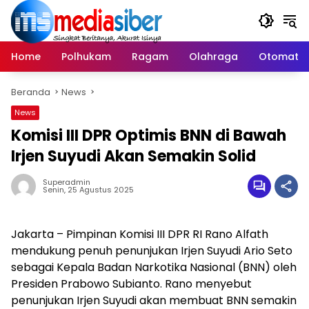
Langsung
ke
konten
Home
Polhukam
Ragam
Olahraga
Otomatif
Beranda
News
News
Komisi III DPR Optimis BNN di Bawah
Irjen Suyudi Akan Semakin Solid
Superadmin
Senin, 25 Agustus 2025
Jakarta – Pimpinan Komisi III DPR RI Rano Alfath
mendukung penuh penunjukan Irjen Suyudi Ario Seto
sebagai Kepala Badan Narkotika Nasional (BNN) oleh
Presiden Prabowo Subianto. Rano menyebut
penunjukan Irjen Suyudi akan membuat BNN semakin