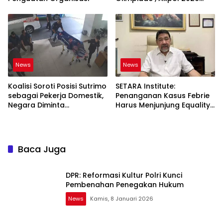
Jadi Bukti
News
News
Koalisi Soroti Posisi Sutrimo
SETARA Institute:
sebagai Pekerja Domestik,
Penanganan Kasus Febrie
Negara Diminta
Harus Menjunjung Equality
Bertanggung Jawab
Before the Law
Baca Juga
DPR: Reformasi Kultur Polri Kunci
Pembenahan Penegakan Hukum
News
Kamis, 8 Januari 2026