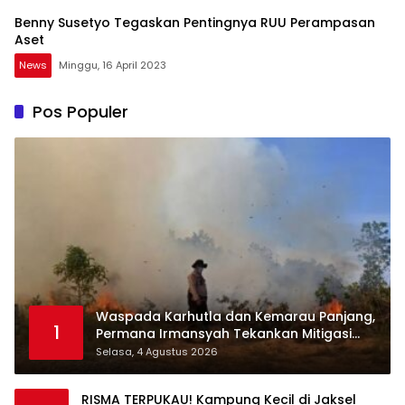
Benny Susetyo Tegaskan Pentingnya RUU Perampasan
Aset
News
Minggu, 16 April 2023
Pos Populer
Waspada Karhutla dan Kemarau Panjang,
1
Permana Irmansyah Tekankan Mitigasi
Berbasis Komunitas
Selasa, 4 Agustus 2026
RISMA TERPUKAU! Kampung Kecil di Jaksel