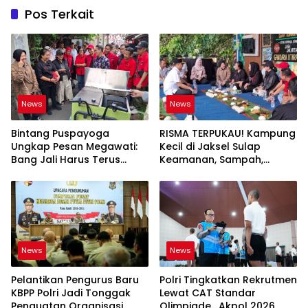
Pos Terkait
News
News
Bintang Puspayoga
RISMA TERPUKAU! Kampung
Ungkap Pesan Megawati:
Kecil di Jaksel Sulap
Bang Jali Harus Terus
Keamanan, Sampah,
Dipantau dan
hingga Ketahanan Pangan
Dikembangkan
Jadi Satu Sistem
News
News
Pelantikan Pengurus Baru
Polri Tingkatkan Rekrutmen
KBPP Polri Jadi Tonggak
Lewat CAT Standar
Penguatan Organisasi
Olimpiade , Akpol 2026