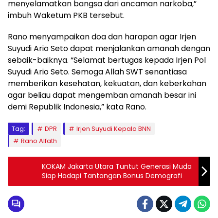
menyelamatkan bangsa dari ancaman narkoba,”
imbuh Waketum PKB tersebut.
Rano menyampaikan doa dan harapan agar Irjen
Suyudi Ario Seto dapat menjalankan amanah dengan
sebaik-baiknya. “Selamat bertugas kepada Irjen Pol
Suyudi Ario Seto. Semoga Allah SWT senantiasa
memberikan kesehatan, kekuatan, dan keberkahan
agar beliau dapat mengemban amanah besar ini
demi Republik Indonesia,” kata Rano.
Tag:
DPR
Irjen Suyudi Kepala BNN
Rano Alfath
KOKAM Jakarta Utara Tuntut Generasi Muda
Siap Hadapi Tantangan Bonus Demografi