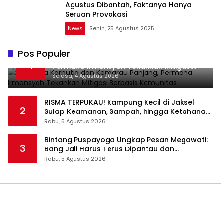
Agustus Dibantah, Faktanya Hanya
Seruan Provokasi
News
Senin, 25 Agustus 2025
Pos Populer
Waspada Karhutla dan Kemarau Panjang,
1
Permana Irmansyah Tekankan Mitigasi
Berbasis Komunitas
Selasa, 4 Agustus 2026
RISMA TERPUKAU! Kampung Kecil di Jaksel
2
Sulap Keamanan, Sampah, hingga Ketahanan
Pangan Jadi Satu Sistem
Rabu, 5 Agustus 2026
Bintang Puspayoga Ungkap Pesan Megawati:
3
Bang Jali Harus Terus Dipantau dan
Dikembangkan
Rabu, 5 Agustus 2026