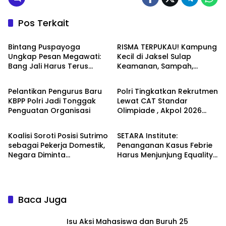
Pos Terkait
News
News
Bintang Puspayoga
RISMA TERPUKAU! Kampung
Ungkap Pesan Megawati:
Kecil di Jaksel Sulap
Bang Jali Harus Terus
Keamanan, Sampah,
News
News
Dipantau dan
hingga Ketahanan Pangan
Dikembangkan
Jadi Satu Sistem
Pelantikan Pengurus Baru
Polri Tingkatkan Rekrutmen
KBPP Polri Jadi Tonggak
Lewat CAT Standar
Penguatan Organisasi
Olimpiade , Akpol 2026
News
News
Jadi Bukti
Koalisi Soroti Posisi Sutrimo
SETARA Institute:
sebagai Pekerja Domestik,
Penanganan Kasus Febrie
Negara Diminta
Harus Menjunjung Equality
Bertanggung Jawab
Before the Law
Baca Juga
Isu Aksi Mahasiswa dan Buruh 25