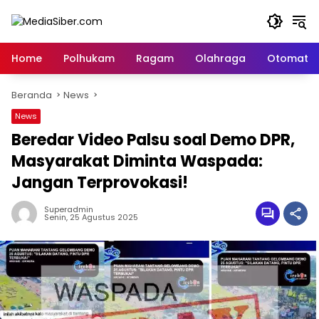
Langsung
ke
konten
Home
Polhukam
Ragam
Olahraga
Otomatif
Beranda
News
News
Beredar Video Palsu soal Demo DPR,
Masyarakat Diminta Waspada:
Jangan Terprovokasi!
Superadmin
Senin, 25 Agustus 2025