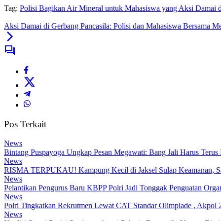
Tag:
Polisi Bagikan Air Mineral untuk Mahasiswa yang Aksi Damai
Aksi Damai di Gerbang Pancasila: Polisi dan Mahasiswa Bersama M
Pos Terkait
News
Bintang Puspayoga Ungkap Pesan Megawati: Bang Jali Harus Terus
News
RISMA TERPUKAU! Kampung Kecil di Jaksel Sulap Keamanan, Samp
News
Pelantikan Pengurus Baru KBPP Polri Jadi Tonggak Penguatan Organ
News
Polri Tingkatkan Rekrutmen Lewat CAT Standar Olimpiade , Akpol 2
News