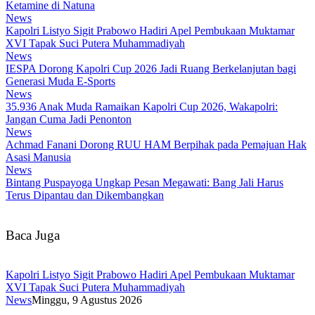
Ketamine di Natuna
News
Kapolri Listyo Sigit Prabowo Hadiri Apel Pembukaan Muktamar
XVI Tapak Suci Putera Muhammadiyah
News
IESPA Dorong Kapolri Cup 2026 Jadi Ruang Berkelanjutan bagi
Generasi Muda E-Sports
News
35.936 Anak Muda Ramaikan Kapolri Cup 2026, Wakapolri:
Jangan Cuma Jadi Penonton
News
Achmad Fanani Dorong RUU HAM Berpihak pada Pemajuan Hak
Asasi Manusia
News
Bintang Puspayoga Ungkap Pesan Megawati: Bang Jali Harus
Terus Dipantau dan Dikembangkan
Baca Juga
Kapolri Listyo Sigit Prabowo Hadiri Apel Pembukaan Muktamar
XVI Tapak Suci Putera Muhammadiyah
News
Minggu, 9 Agustus 2026