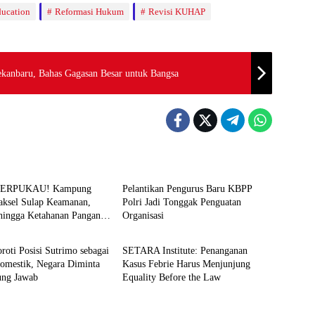
ducation
Reformasi Hukum
Revisi KUHAP
ekanbaru, Bahas Gagasan Besar untuk Bangsa
News
TERPUKAU! Kampung
Pelantikan Pengurus Baru KBPP
Jaksel Sulap Keamanan,
Polri Jadi Tonggak Penguatan
hingga Ketahanan Pangan
Organisasi
News
 Sistem
oroti Posisi Sutrimo sebagai
SETARA Institute: Penanganan
Domestik, Negara Diminta
Kasus Febrie Harus Menjunjung
ung Jawab
Equality Before the Law