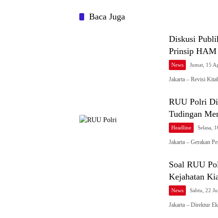
Baca Juga
Diskusi Publ
Prinsip HAM
News
Jumat, 15 A
Jakarta – Revisi K
RUU Polri Di
Tudingan Me
Headline
Selasa, 1
Jakarta – Gerakan P
Soal RUU Po
Kejahatan Ki
News
Sabtu, 22 J
Jakarta – Direktur E