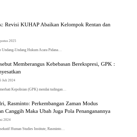
ik: Revisi KUHAP Abaikan Kelompok Rentan dan
gustus 2025
itab Undang-Undang Hukum Acara Pidana…
sebut Memberangus Kebebasan Berekspresi, GPK :
nyesatkan
6 Juli 2024
emerhati Kepolisian (GPK) menilai tudingan…
lri, Rasminto: Perkembangan Zaman Modus
an Canggih Maka Ubah Juga Pola Penanganannya
uni 2024
ksekutif Human Studies Institute, Rasminto…