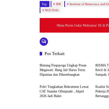
Tag:
IDE
Institute of Democracy and E
RUU Polri
Hima Persis Gelar Muktamar XI di P
Pos Terkait
News
News
Bintang Puspayoga Ungkap Pesan
RISMA 
Megawati: Bang Jali Harus Terus
Kecil di 
Dipantau dan Dikembangkan
Sampah, 
News
News
Jadi Satu
Polri Tingkatkan Rekrutmen Lewat
Koalisi S
CAT Standar Olimpiade , Akpol
Pekerja 
2026 Jadi Bukti
Bertangg