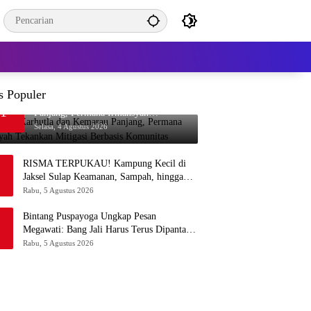
s Populer
Waspada Karhutla dan Kemarau
1
Panjang, Permana Irmansyah
Tekankan Mitigasi Berbasis Komunitas
Selasa, 4 Agustus 2026
RISMA TERPUKAU! Kampung Kecil di
Jaksel Sulap Keamanan, Sampah, hingga
Ketahanan Pangan Jadi Satu Sistem
Rabu, 5 Agustus 2026
Bintang Puspayoga Ungkap Pesan
Megawati: Bang Jali Harus Terus Dipantau
dan Dikembangkan
Rabu, 5 Agustus 2026