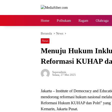
Langsung
ke
konten
Home
Polhukam
Ragam
Olahraga
Beranda
News
News
Menuju Hukum Inklu
Reformasi KUHAP dan
Superadmin
Selasa, 27 Mei 2025
Jakarta – Institute of Democracy and Educ
mendorong reformasi hukum nasional melalu
Reformasi Hukum KUHAP dan Polri” yang be
Kemarin, Jakarta Pusat.