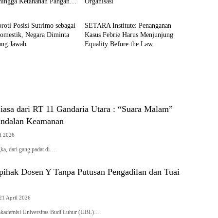
hingga Ketahanan Pangan
Organisasi
News
 Sistem
oroti Posisi Sutrimo sebagai
SETARA Institute: Penanganan
Domestik, Negara Diminta
Kasus Febrie Harus Menjunjung
ung Jawab
Equality Before the Law
iasa dari RT 11 Gandaria Utara : “Suara Malam”
Andalan Keamanan
ei 2026
ka, dari gang padat di…
hak Dosen Y Tanpa Putusan Pengadilan dan Tuai
 21 April 2026
ademisi Universitas Budi Luhur (UBL)…