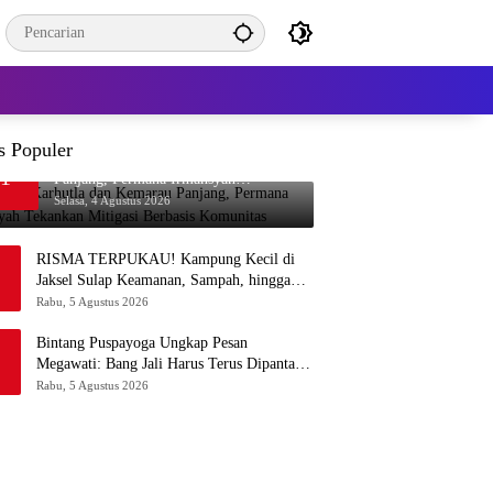
s Populer
Waspada Karhutla dan Kemarau
1
Panjang, Permana Irmansyah
Tekankan Mitigasi Berbasis Komunitas
Selasa, 4 Agustus 2026
RISMA TERPUKAU! Kampung Kecil di
Jaksel Sulap Keamanan, Sampah, hingga
Ketahanan Pangan Jadi Satu Sistem
Rabu, 5 Agustus 2026
Bintang Puspayoga Ungkap Pesan
Megawati: Bang Jali Harus Terus Dipantau
dan Dikembangkan
Rabu, 5 Agustus 2026