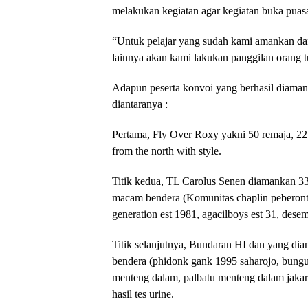
melakukan kegiatan agar kegiatan buka puasa 
“Untuk pelajar yang sudah kami amankan dan
lainnya akan kami lakukan panggilan orang t
Adapun peserta konvoi yang berhasil diamank
diantaranya :
Pertama, Fly Over Roxy yakni 50 remaja, 22
from the north with style.
Titik kedua, TL Carolus Senen diamankan 33 
macam bendera (Komunitas chaplin peberontak,
generation est 1981, agacilboys est 31, dese
Titik selanjutnya, Bundaran HI dan yang dia
bendera (phidonk gank 1995 saharojo, bungur
menteng dalam, palbatu menteng dalam jakart
hasil tes urine.