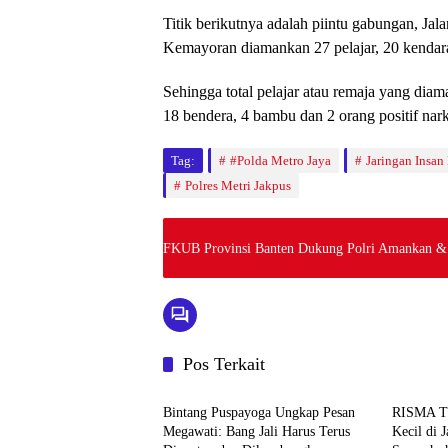
Titik berikutnya adalah piintu gabungan, Jal
Kemayoran diamankan 27 pelajar, 20 kendara
Sehingga total pelajar atau remaja yang dia
18 bendera, 4 bambu dan 2 orang positif narko
Tag:
#Polda Metro Jaya
Jaringan Insan
Polres Metri Jakpus
FKUB Provinsi Banten Dukung Polri Amankan & 
Pos Terkait
News
News
Bintang Puspayoga Ungkap Pesan
RISMA 
Megawati: Bang Jali Harus Terus
Kecil di 