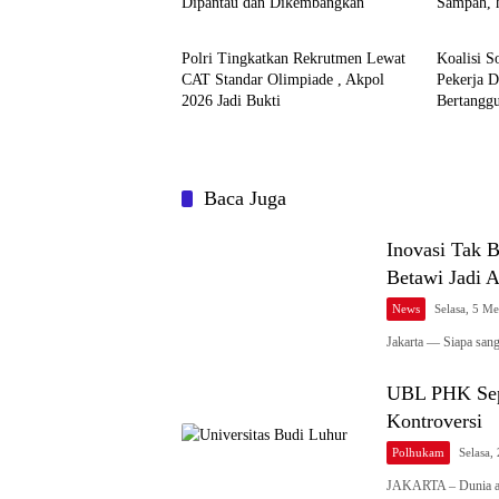
Dipantau dan Dikembangkan
Sampah, 
News
News
Jadi Satu
Polri Tingkatkan Rekrutmen Lewat
Koalisi S
CAT Standar Olimpiade , Akpol
Pekerja 
2026 Jadi Bukti
Bertangg
Baca Juga
Inovasi Tak B
Betawi Jadi 
News
Selasa, 5 M
Jakarta — Siapa sang
UBL PHK Sepi
Kontroversi
Polhukam
Selasa,
JAKARTA – Dunia ak