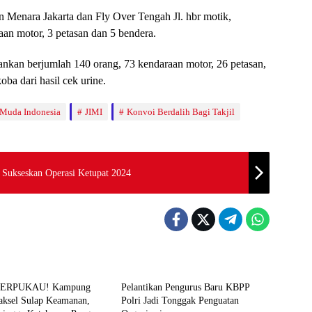
an Menara Jakarta dan Fly Over Tengah Jl. hbr motik,
an motor, 3 petasan dan 5 bendera.
mankan berjumlah 140 orang, 73 kendaraan motor, 26 petasan,
ba dari hasil cek urine.
 Muda Indonesia
JIMI
Konvoi Berdalih Bagi Takjil
Sukseskan Operasi Ketupat 2024
News
TERPUKAU! Kampung
Pelantikan Pengurus Baru KBPP
Jaksel Sulap Keamanan,
Polri Jadi Tonggak Penguatan