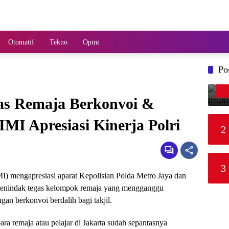
Otomatif
Tekno
Opini
Po
as Remaja Berkonvoi &
MI Apresiasi Kinerja Polri
2
3
MI) mengapresiasi aparat Kepolisian Polda Metro Jaya dan
u menindak tegas kelompok remaja yang mengganggu
an berkonvoi berdalih bagi takjil.
ara remaja atau pelajar di Jakarta sudah sepantasnya