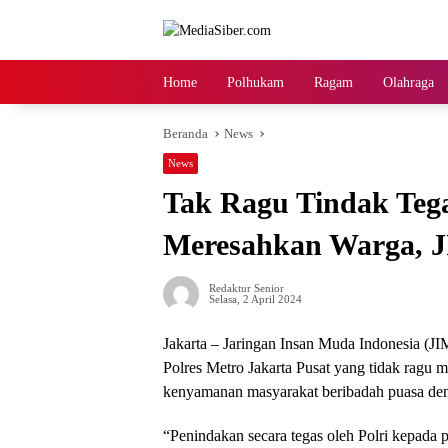
Langsung
ke
konten
Home
Polhukam
Ragam
Olahraga
Beranda
News
News
Tak Ragu Tindak Teg
Meresahkan Warga, JI
Redaktur Senior
Selasa, 2 April 2024
Jakarta – Jaringan Insan Muda Indonesia (JI
Polres Metro Jakarta Pusat yang tidak rag
kenyamanan masyarakat beribadah puasa deng
“Penindakan secara tegas oleh Polri kepada p