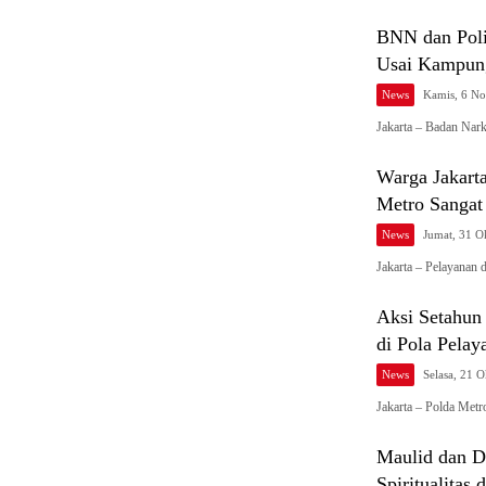
BNN dan Poli
Usai Kampun
News
Kamis, 6 N
Jakarta – Badan Nar
Warga Jakart
Metro Sangat
News
Jumat, 31 O
Jakarta – Pelayanan 
Aksi Setahun
di Pola Pelay
News
Selasa, 21 
Jakarta – Polda Metr
Maulid dan D
Spiritualitas