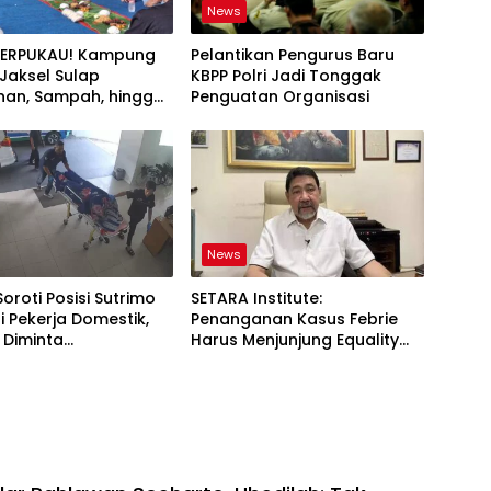
News
TERPUKAU! Kampung
Pelantikan Pengurus Baru
i Jaksel Sulap
KBPP Polri Jadi Tonggak
an, Sampah, hingga
Penguatan Organisasi
nan Pangan Jadi Satu
News
Soroti Posisi Sutrimo
SETARA Institute:
 Pekerja Domestik,
Penanganan Kasus Febrie
 Diminta
Harus Menjunjung Equality
ggung Jawab
Before the Law