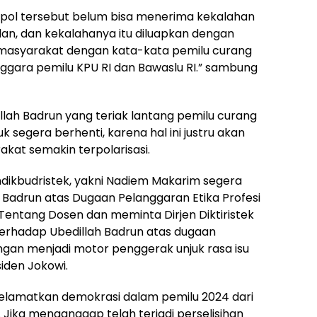
parpol tersebut belum bisa menerima kekalahan
lan, dan kekalahanya itu diluapkan dengan
 masyarakat dengan kata-kata pemilu curang
gara pemilu KPU RI dan Bawaslu RI.” sambung
lah Badrun yang teriak lantang pemilu curang
uk segera berhenti, karena hal ini justru akan
at semakin terpolarisasi.
dikbudristek, yakni Nadiem Makarim segera
h Badrun atas Dugaan Pelanggaran Etika Profesi
entang Dosen dan meminta Dirjen Diktiristek
terhadap Ubedillah Badrun atas dugaan
ngan menjadi motor penggerak unjuk rasa isu
iden Jokowi.
selamatkan demokrasi dalam pemilu 2024 dari
Jika menganggap telah terjadi perselisihan