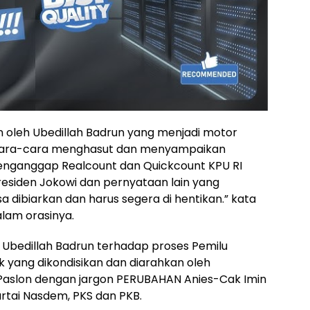
an oleh Ubedillah Badrun yang menjadi motor
 cara-cara menghasut dan menyampaikan
enganggap Realcount dan Quickcount KPU RI
residen Jokowi dan pernyataan lain yang
 dibiarkan dan harus segera di hentikan.” kata
alam orasinya.
bedillah Badrun terhadap proses Pemilu
 yang dikondisikan dan diarahkan oleh
aslon dengan jargon PERUBAHAN Anies-Cak Imin
artai Nasdem, PKS dan PKB.