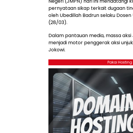
Negeri (JMPN) hari ini mendatangi
pernyataan sikap terkait dugaan ti
oleh Ubedillah Badrun selaku Dosen 
(28/03).
Dalam pantauan media, massa aksi 
menjadi motor penggerak aksi unjuk
Jokowi.
Pakai Hosting