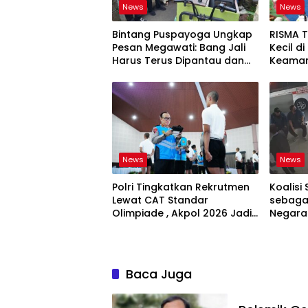
News
News
Bintang Puspayoga Ungkap
RISMA 
Pesan Megawati: Bang Jali
Kecil d
Harus Terus Dipantau dan
Keaman
Dikembangkan
Ketaha
Sistem
News
News
Polri Tingkatkan Rekrutmen
Koalisi 
Lewat CAT Standar
sebagai
Olimpiade , Akpol 2026 Jadi
Negara
Bukti
Bertan
Baca Juga