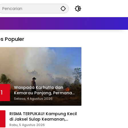
s Populer
Waspada Karhutla dan
1
Kemarau Panjang, Permana
Irmansyah Tekankan Mitigasi
Selasa, 4 Agustus 2026
Berbasis Komunitas
RISMA TERPUKAU! Kampung Kecil
di Jaksel Sulap Keamanan,
Sampah, hingga Ketahanan
Rabu, 5 Agustus 2026