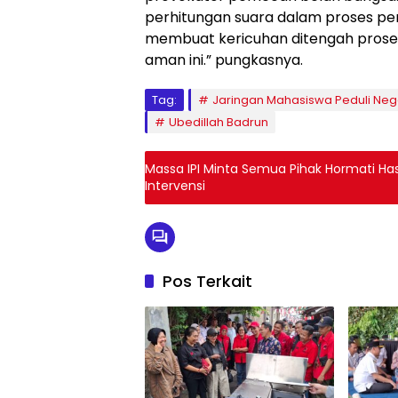
perhitungan suara dalam proses pe
membuat kericuhan ditengah proses
aman ini.” pungkasnya.
Tag:
Jaringan Mahasiswa Peduli Neg
Ubedillah Badrun
Massa IPI Minta Semua Pihak Hormati Has
Intervensi
Pos Terkait