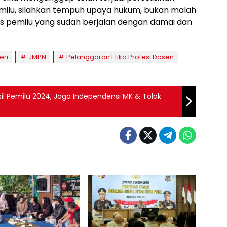
milu, silahkan tempuh upaya hukum, bukan malah
 pemilu yang sudah berjalan dengan damai dan
eri
JMPN
Pelanggaran Etika Profesi Dosen
il Pemilu 2024, Jaga Independensi MK & Tolak