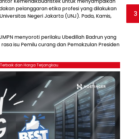
 kantor Kemendikbudristek untuk menyampaikan
ndakan pelanggaran etika profesi yang dilakukan
3
Universitas Negeri Jakarta (UNJ). Pada, Kamis,
JMPN menyoroti perilaku Ubedillah Badrun yang
 rasa isu Pemilu curang dan Pemakzulan Presiden
 Terbaik dan Harga Terjangkau