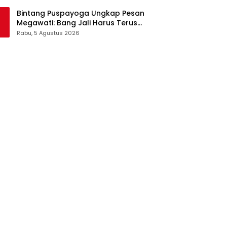
Pangan Jadi Satu Sistem
Bintang Puspayoga Ungkap Pesan
Megawati: Bang Jali Harus Terus
Dipantau dan Dikembangkan
Rabu, 5 Agustus 2026