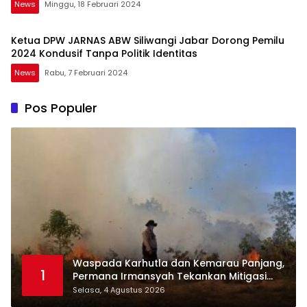
News
Minggu, 18 Februari 2024
Ketua DPW JARNAS ABW Siliwangi Jabar Dorong Pemilu
2024 Kondusif Tanpa Politik Identitas
News
Rabu, 7 Februari 2024
Pos Populer
Waspada Karhutla dan Kemarau Panjang,
1
Permana Irmansyah Tekankan Mitigasi
Berbasis Komunitas
Selasa, 4 Agustus 2026