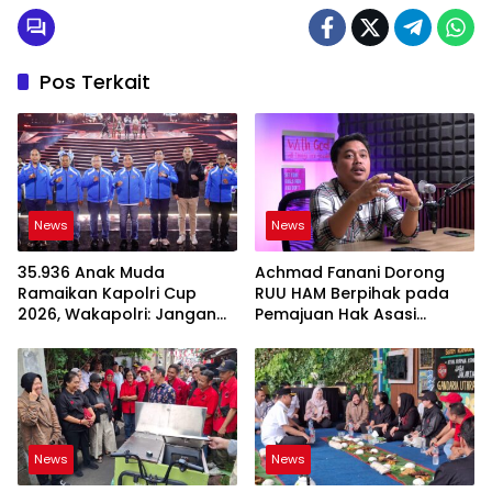
Pos Terkait
News
News
35.936 Anak Muda
Achmad Fanani Dorong
Ramaikan Kapolri Cup
RUU HAM Berpihak pada
2026, Wakapolri: Jangan
Pemajuan Hak Asasi
Cuma Jadi Penonton
Manusia
News
News