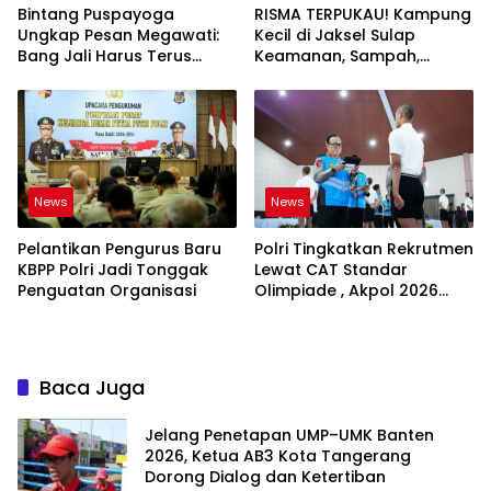
Bintang Puspayoga
RISMA TERPUKAU! Kampung
Ungkap Pesan Megawati:
Kecil di Jaksel Sulap
Bang Jali Harus Terus
Keamanan, Sampah,
Dipantau dan
hingga Ketahanan Pangan
Dikembangkan
Jadi Satu Sistem
News
News
Pelantikan Pengurus Baru
Polri Tingkatkan Rekrutmen
KBPP Polri Jadi Tonggak
Lewat CAT Standar
Penguatan Organisasi
Olimpiade , Akpol 2026
Jadi Bukti
Baca Juga
Jelang Penetapan UMP–UMK Banten
2026, Ketua AB3 Kota Tangerang
Dorong Dialog dan Ketertiban