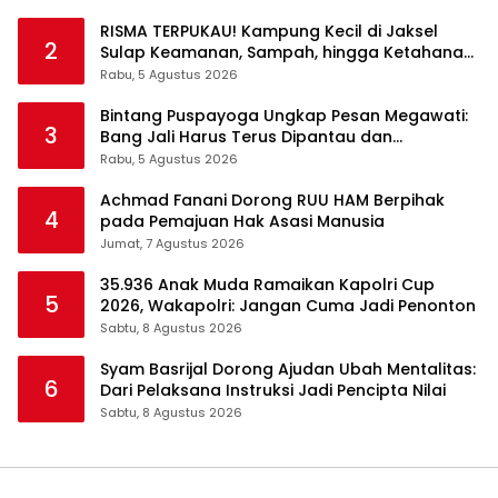
RISMA TERPUKAU! Kampung Kecil di Jaksel
2
Sulap Keamanan, Sampah, hingga Ketahanan
Pangan Jadi Satu Sistem
Rabu, 5 Agustus 2026
Bintang Puspayoga Ungkap Pesan Megawati:
3
Bang Jali Harus Terus Dipantau dan
Dikembangkan
Rabu, 5 Agustus 2026
Achmad Fanani Dorong RUU HAM Berpihak
4
pada Pemajuan Hak Asasi Manusia
Jumat, 7 Agustus 2026
35.936 Anak Muda Ramaikan Kapolri Cup
5
2026, Wakapolri: Jangan Cuma Jadi Penonton
Sabtu, 8 Agustus 2026
Syam Basrijal Dorong Ajudan Ubah Mentalitas:
6
Dari Pelaksana Instruksi Jadi Pencipta Nilai
Sabtu, 8 Agustus 2026