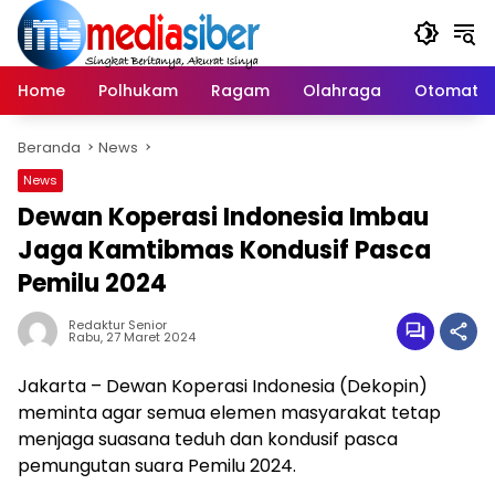
Langsung
ke
konten
Home
Polhukam
Ragam
Olahraga
Otomatif
Beranda
News
News
Dewan Koperasi Indonesia Imbau
Jaga Kamtibmas Kondusif Pasca
Pemilu 2024
Redaktur Senior
Rabu, 27 Maret 2024
Jakarta – Dewan Koperasi Indonesia (Dekopin)
meminta agar semua elemen masyarakat tetap
menjaga suasana teduh dan kondusif pasca
pemungutan suara Pemilu 2024.