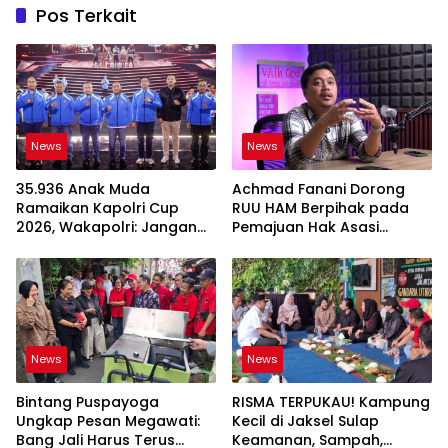
Pos Terkait
News
News
35.936 Anak Muda
Achmad Fanani Dorong
Ramaikan Kapolri Cup
RUU HAM Berpihak pada
2026, Wakapolri: Jangan
Pemajuan Hak Asasi
Cuma Jadi Penonton
Manusia
News
News
Bintang Puspayoga
RISMA TERPUKAU! Kampung
Ungkap Pesan Megawati:
Kecil di Jaksel Sulap
Bang Jali Harus Terus
Keamanan, Sampah,