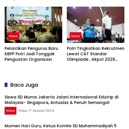
Dipantau dan
hingga Ketahanan Pangan
Dikembangkan
Jadi Satu Sistem
News
News
Pelantikan Pengurus Baru
Polri Tingkatkan Rekrutmen
KBPP Polri Jadi Tonggak
Lewat CAT Standar
Penguatan Organisasi
Olimpiade , Akpol 2026
Jadi Bukti
Baca Juga
Siswa SD Muma Jakarta Jalani Internasional Edutrip di
Malaysia- Singapura, Antusias & Penuh Semangat
News
Rabu, 17 Januari 2024
Momen Hari Guru, Ketua Komite SD Muhammadiyah 5