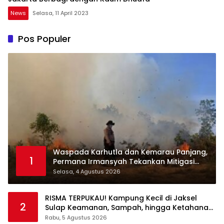
News
Selasa, 11 April 2023
Pos Populer
Waspada Karhutla dan Kemarau Panjang,
1
Permana Irmansyah Tekankan Mitigasi
Berbasis Komunitas
Selasa, 4 Agustus 2026
RISMA TERPUKAU! Kampung Kecil di Jaksel
2
Sulap Keamanan, Sampah, hingga Ketahanan
Pangan Jadi Satu Sistem
Rabu, 5 Agustus 2026