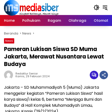
Langsung
ke
konten
Home
Polhukam
Ragam
Olahraga
Otomatif
Beranda
News
News
Pameran Lukisan Siswa SD Muma
Jakarta, Merawat Nusantara Lewat
Budaya
Redaktur Senior
Kamis, 29 Februari 2024
Jakarta – SD Muhammadiyah 5 (Muma) Jakarta
menggelar kegiatan “Pameran Lukisan Siswa” hasil
karya siswa/i kelas 6, bertema “Menjaga Bumi dan
Budaya” di Hall Komplek Muhamadiyah Limau,
Jakarta, Kamis (29/2/2024).