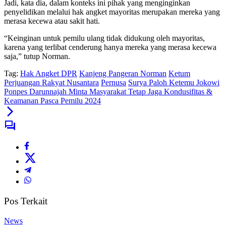
Jadi, kata dia, dalam konteks ini pihak yang menginginkan
penyelidikan melalui hak angket mayoritas merupakan mereka yang
merasa kecewa atau sakit hati.
“Keinginan untuk pemilu ulang tidak didukung oleh mayoritas,
karena yang terlibat cenderung hanya mereka yang merasa kecewa
saja,” tutup Norman.
Tag:
Hak Angket DPR
Kanjeng Pangeran Norman
Ketum
Perjuangan Rakyat Nusantara
Pernusa
Surya Paloh Ketemu Jokowi
Ponpes Darunnajah Minta Masyarakat Tetap Jaga Kondusifitas &
Keamanan Pasca Pemilu 2024
Pos Terkait
News