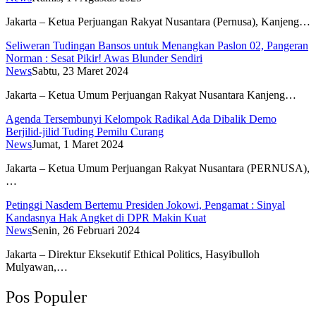
Jakarta – Ketua Perjuangan Rakyat Nusantara (Pernusa), Kanjeng…
Seliweran Tudingan Bansos untuk Menangkan Paslon 02, Pangeran
Norman : Sesat Pikir! Awas Blunder Sendiri
News
Sabtu, 23 Maret 2024
Jakarta – Ketua Umum Perjuangan Rakyat Nusantara Kanjeng…
Agenda Tersembunyi Kelompok Radikal Ada Dibalik Demo
Berjilid-jilid Tuding Pemilu Curang
News
Jumat, 1 Maret 2024
Jakarta – Ketua Umum Perjuangan Rakyat Nusantara (PERNUSA),
…
Petinggi Nasdem Bertemu Presiden Jokowi, Pengamat : Sinyal
Kandasnya Hak Angket di DPR Makin Kuat
News
Senin, 26 Februari 2024
Jakarta – Direktur Eksekutif Ethical Politics, Hasyibulloh
Mulyawan,…
Pos Populer