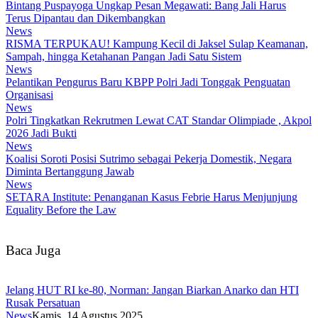
Bintang Puspayoga Ungkap Pesan Megawati: Bang Jali Harus
Terus Dipantau dan Dikembangkan
News
RISMA TERPUKAU! Kampung Kecil di Jaksel Sulap Keamanan,
Sampah, hingga Ketahanan Pangan Jadi Satu Sistem
News
Pelantikan Pengurus Baru KBPP Polri Jadi Tonggak Penguatan
Organisasi
News
Polri Tingkatkan Rekrutmen Lewat CAT Standar Olimpiade , Akpol
2026 Jadi Bukti
News
Koalisi Soroti Posisi Sutrimo sebagai Pekerja Domestik, Negara
Diminta Bertanggung Jawab
News
SETARA Institute: Penanganan Kasus Febrie Harus Menjunjung
Equality Before the Law
Baca Juga
Jelang HUT RI ke-80, Norman: Jangan Biarkan Anarko dan HTI
Rusak Persatuan
News
Kamis, 14 Agustus 2025