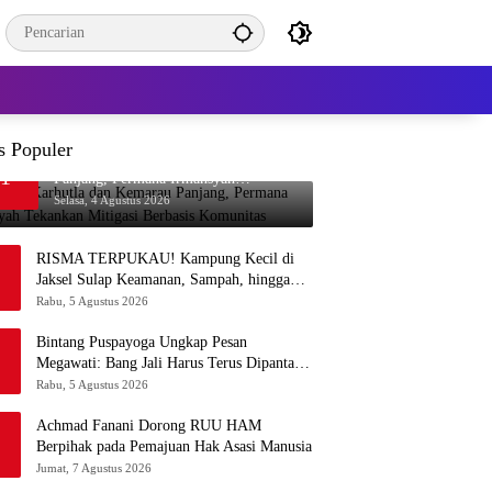
s Populer
Waspada Karhutla dan Kemarau
1
Panjang, Permana Irmansyah
Tekankan Mitigasi Berbasis Komunitas
Selasa, 4 Agustus 2026
RISMA TERPUKAU! Kampung Kecil di
Jaksel Sulap Keamanan, Sampah, hingga
Ketahanan Pangan Jadi Satu Sistem
Rabu, 5 Agustus 2026
Bintang Puspayoga Ungkap Pesan
Megawati: Bang Jali Harus Terus Dipantau
dan Dikembangkan
Rabu, 5 Agustus 2026
Achmad Fanani Dorong RUU HAM
Berpihak pada Pemajuan Hak Asasi Manusia
Jumat, 7 Agustus 2026