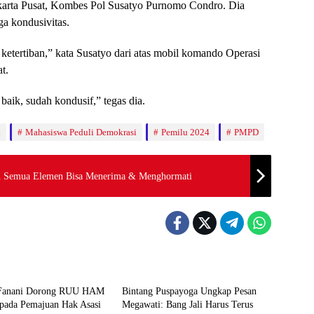
akarta Pusat, Kombes Pol Susatyo Purnomo Condro. Dia
a kondusivitas.
 ketertiban,” kata Susatyo dari atas mobil komando Operasi
t.
baik, sudah kondusif,” tegas dia.
i
Mahasiswa Peduli Demokrasi
Pemilu 2024
PMPD
n Semua Elemen Bisa Menerima & Menghormati
News
Fanani Dorong RUU HAM
Bintang Puspayoga Ungkap Pesan
 pada Pemajuan Hak Asasi
Megawati: Bang Jali Harus Terus