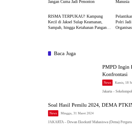
Jangan Cuma Jadi Penonton
Manusia
News
News
RISMA TERPUKAU! Kampung
Pelantik
Kecil di Jaksel Sulap Keamanan,
Polri Jad
Sampah, hingga Ketahanan Pangan
Organisas
Jadi Satu Sistem
Baca Juga
PMPD Ingin K
Konfrontasi
News
Kamis, 18 S
Jakarta – Sekelomp
Soal Hasil Pemilu 2024, DEMA PTKIN
News
Minggu, 31 Maret 2024
JAKARTA – Dewan Eksekutif Mahasiswa (Dema) Perguru