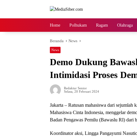
Langsung
ke
konten
Home
Polhukam
Ragam
Olahraga
Beranda
News
News
Demo Dukung Bawasl
Intimidasi Proses De
Redaktur Senior
Selasa, 20 Februari 2024
Jakarta – Ratusan mahasiswa dari sejumla
Mahasiswa Cinta Indonesia, menggelar de
Badan Pengawas Pemilu (Bawaslu RI) dari be
Koordinator aksi, Lingga Pangayumi Nasutio