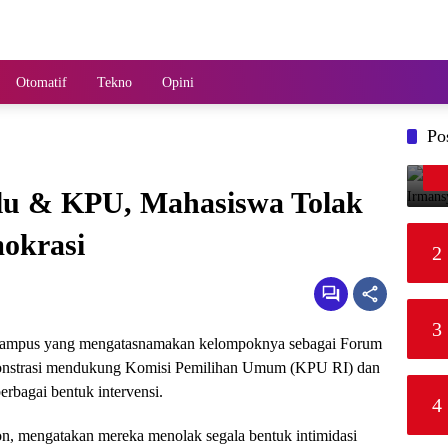
Otomatif
Tekno
Opini
Po
u & KPU, Mahasiswa Tolak
mokrasi
2
3
h kampus yang mengatasnamakan kelompoknya sebagai Forum
monstrasi mendukung Komisi Pemilihan Umum (KPU RI) dan
rbagai bentuk intervensi.
4
n, mengatakan mereka menolak segala bentuk intimidasi