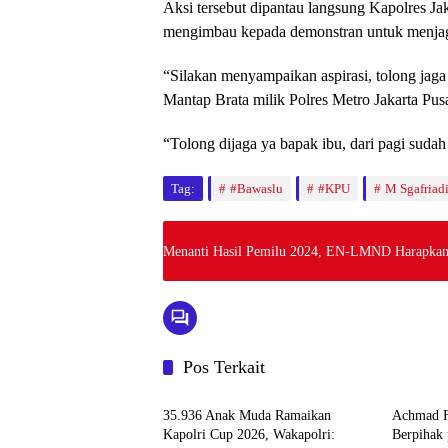
Aksi tersebut dipantau langsung Kapolres J
mengimbau kepada demonstran untuk menjag
“Silakan menyampaikan aspirasi, tolong jaga
Mantap Brata milik Polres Metro Jakarta Pusa
“Tolong dijaga ya bapak ibu, dari pagi sudah 
Tag:
#Bawaslu
#KPU
M Sgafriad
Menanti Hasil Pemilu 2024, EN-LMND Harapka
Pos Terkait
News
News
35.936 Anak Muda Ramaikan
Achmad 
Kapolri Cup 2026, Wakapolri:
Berpihak