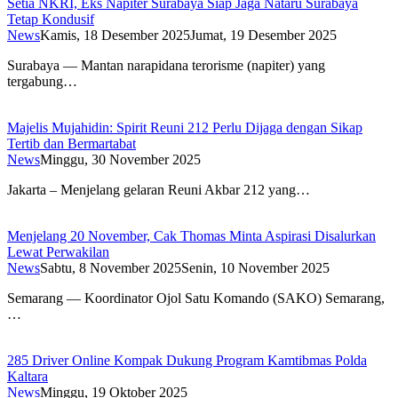
Setia NKRI, Eks Napiter Surabaya Siap Jaga Nataru Surabaya
Tetap Kondusif
News
Kamis, 18 Desember 2025
Jumat, 19 Desember 2025
Surabaya — Mantan narapidana terorisme (napiter) yang
tergabung…
Majelis Mujahidin: Spirit Reuni 212 Perlu Dijaga dengan Sikap
Tertib dan Bermartabat
News
Minggu, 30 November 2025
Jakarta – Menjelang gelaran Reuni Akbar 212 yang…
Menjelang 20 November, Cak Thomas Minta Aspirasi Disalurkan
Lewat Perwakilan
News
Sabtu, 8 November 2025
Senin, 10 November 2025
Semarang — Koordinator Ojol Satu Komando (SAKO) Semarang,
…
285 Driver Online Kompak Dukung Program Kamtibmas Polda
Kaltara
News
Minggu, 19 Oktober 2025