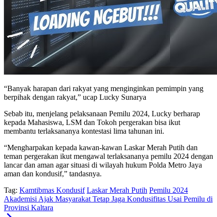
“Banyak harapan dari rakyat yang menginginkan pemimpin yang
berpihak dengan rakyat,” ucap Lucky Sunarya
Sebab itu, menjelang pelaksanaan Pemilu 2024, Lucky berharap
kepada Mahasiswa, LSM dan Tokoh pergerakan bisa ikut
membantu terlaksananya kontestasi lima tahunan ini.
“Mengharpakan kepada kawan-kawan Laskar Merah Putih dan
teman pergerakan ikut mengawal terlaksananya pemilu 2024 dengan
lancar dan aman agar situasi di wilayah hukum Polda Metro Jaya
aman dan kondusif,” tandasnya.
Tag:
Kamtibmas Kondusif
Laskar Merah Putih
Pemilu 2024
Akademisi Ajak Masyarakat Tetap Jaga Kondusifitas Usai Pemilu di
Provinsi Kaltara